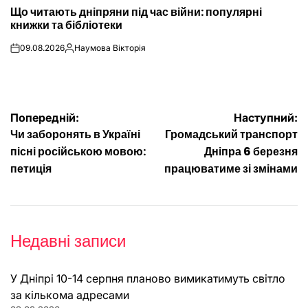
ОПУБЛІКУВАТИ
Що читають дніпряни під час війни: популярні
У
книжки та бібліотеки
09.08.2026
Наумова Вікторія
on
Опубліковано
Навігація
Попередній:
Наступний:
Чи заборонять в Україні
Громадський транспорт
записів
пісні російською мовою:
Дніпра 6 березня
петиція
працюватиме зі змінами
Недавні записи
У Дніпрі 10-14 серпня планово вимикатимуть світло
за кількома адресами