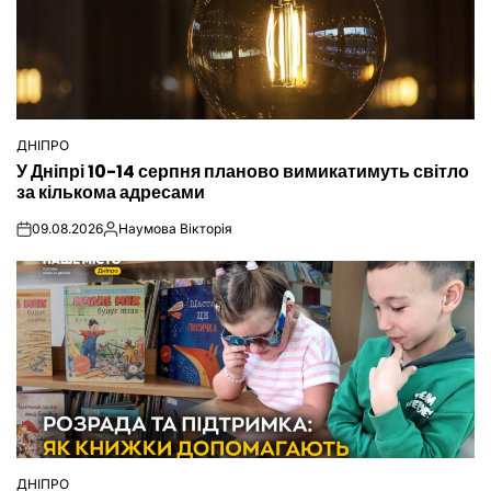
ДНІПРО
ОПУБЛІКУВАТИ
У Дніпрі 10-14 серпня планово вимикатимуть світло
У
за кількома адресами
09.08.2026
Наумова Вікторія
on
Опубліковано
ДНІПРО