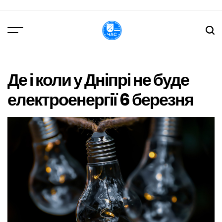
Перейти
до
вмісту
DPChas
Де і коли у Дніпрі не буде
електроенергії 6 березня