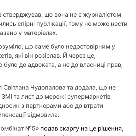
.
в стверджував, що вона не є журналістом
ились спірні публікації, тому не може нести
казано у матеріалах.
озуміло, що саме було недостовірним у
ів, які він розіслав. Й через це,
 було до адвоката, а не до власниці прав,
я Світлана Чудопалова та додала, що не
у ЗМІ та лист до мережі супермаркетів
дносин з партнерами або до втрати
мпенсації відмовила.
окомбінат №5»
подав скаргу на це рішення
,