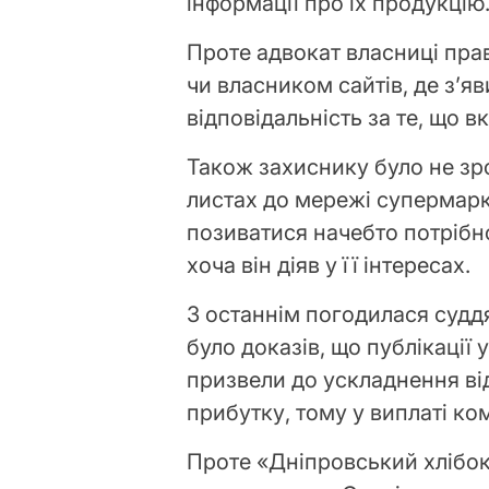
інформації про їх продукцію
Проте адвокат власниці пра
чи власником сайтів, де з’яв
відповідальність за те, що в
Також захиснику було не зр
листах до мережі супермаркет
позиватися начебто потрібно
хоча він діяв у її інтересах.
З останнім погодилася судд
було доказів, що публікації 
призвели до ускладнення ві
прибутку, тому у виплаті ко
Проте «Дніпровський хліб