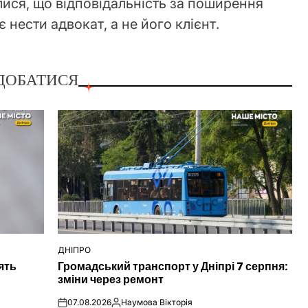
лися, що відповідальність за поширення
 нести адвокат, а не його клієнт.
ДОБАТИСЯ
ДНІПРО
ОПУБЛІКУВАТИ
ять
Громадський транспорт у Дніпрі 7 серпня:
У
зміни через ремонт
07.08.2026
Наумова Вікторія
on
Опубліковано