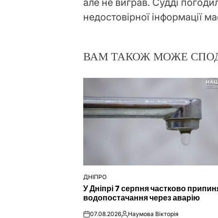
але не виграв. Судді погоди
недостовірної інформації має
ВАМ ТАКОЖ МОЖЕ СПО
ДНІПРО
ОПУБЛІКУВАТИ
У Дніпрі 7 серпня частково припин
У
водопостачання через аварію
07.08.2026
Наумова Вікторія
on
Опубліковано