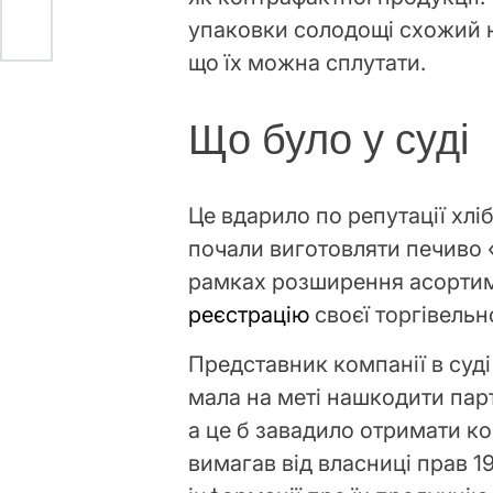
упаковки солодощі схожий н
що їх можна сплутати.
Що було у суді
Це вдарило по репутації хлі
почали виготовляти печиво 
рамках розширення асортиме
реєстрацію
своєї торгівельн
Представник компанії в суд
мала на меті нашкодити пар
а це б завадило отримати ко
вимагав від власниці прав 1