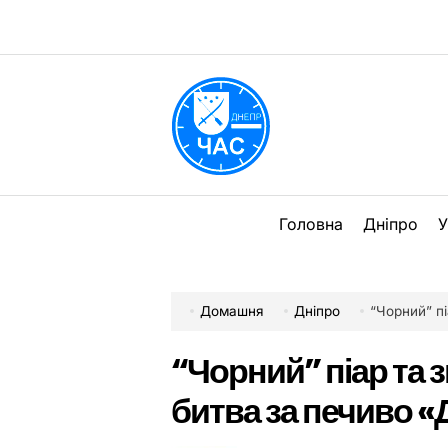
Перейти
до
вмісту
DPChas
Головна
Дніпро
У
Домашня
Дніпро
“Чорний” пі
“Чорний” піар та 
битва за печиво «