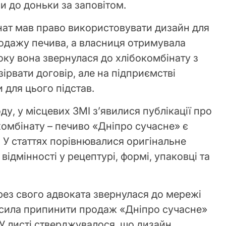
и до доньки за заповітом.
інат мав право використовувати дизайн для
одажу печива, а власниця отримувала
оку вона звернулася до хлібокомбінату з
ірвати договір, але на підприємстві
 для цього підстав.
ду, у місцевих ЗМІ з’явилися публікації про
комбінату – печиво «Дніпро сучасне» є
 У статтях порівнювалися оригінальне
відмінності у рецептурі, формі, упаковці та
рез свого адвоката звернулася до мережі
росила припинити продаж «Дніпро сучасне»
 У листі стверджувалося, що дизайн