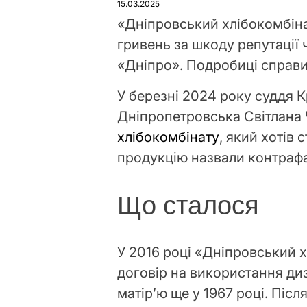
15.03.2025
«Дніпровський хлібокомбіна
гривень за шкоду репутації 
«Дніпро». Подробиці справи
У березні 2024 року суддя 
Дніпропетровська Світлана
хлібокомбінату
, який хотів 
продукцію назвали контраф
Що сталося
У 2016 році «Дніпровський 
договір на використання ди
матір’ю ще у 1967 році. Післ