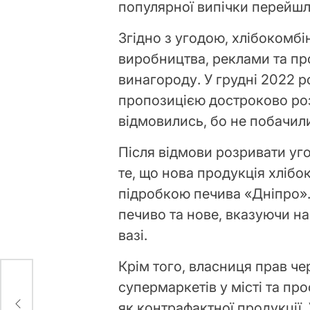
популярної випічки перейшл
Згідно з угодою, хлібокомб
виробництва, реклами та пр
винагороду. У грудні 2022 р
пропозицією достроково роз
відмовились, бо не побачили
Після відмови розривати уго
те, що нова продукція хлібо
підробкою печива «Дніпро».
печиво та нове, вказуючи на 
вазі.
Крім того, власниця прав че
он
супермаркетів у місті та п
: що
як контрафактної продукції.