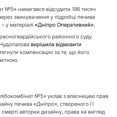
т №5» намагався відсудити 196 тисяч
через звинувачення у підробці печива
 – у матеріалі
«
Дніпро Оперативний
».
Красногвардійського районного суду
 Чудопалова
вирішила відмовити
стягнути компенсацію за те, що його
актною.
хлібокомбінат №5» уклав з власницею прав
зайну печива «Дніпро», створеного її
я смерті авторки дизайну, права на вигляд