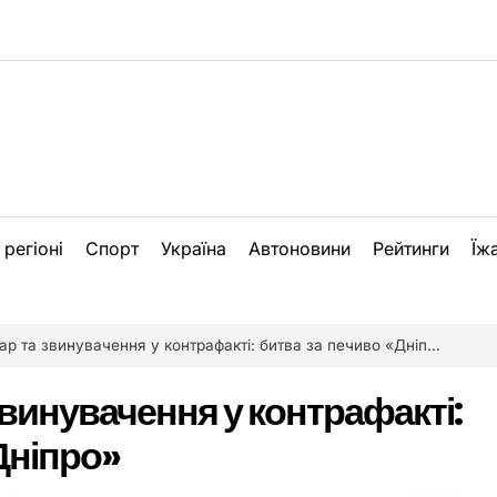
 регіоні
Спорт
Україна
Автоновини
Рейтинги
Їж
ар та звинувачення у контрафакті: битва за печиво «Дніпро»
звинувачення у контрафакті:
Дніпро»