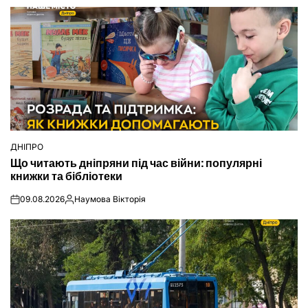
ДНІПРО
ОПУБЛІКУВАТИ
Що читають дніпряни під час війни: популярні
У
книжки та бібліотеки
09.08.2026
Наумова Вікторія
on
Опубліковано