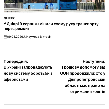
ДНІПРО
ОПУБЛІКУВАТИ
У Дніпрі 9 серпня змінили схему руху транспорту
У
через ремонт
09.08.2026
Наумова Вікторія
on
Опубліковано
Навігація
Попередній:
Наступний:
В Україні запроваджують
Грошову допомогу від
записів
нову систему боротьби з
ООН продовжили: хто у
аферистами
Дніпропетровській
області має право на
отримання коштів