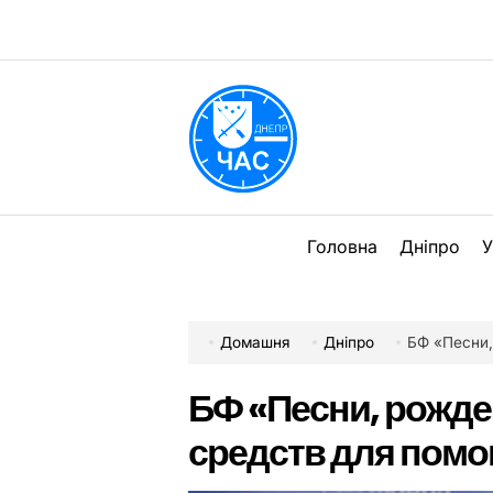
Перейти
до
вмісту
DPChas
Головна
Дніпро
У
Домашня
Дніпро
БФ «Песни, р
БФ «Песни, рожде
средств для помо