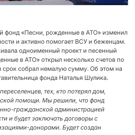
й фонд «Песни, рожденные в АТО» изменил
ности и активно помогает ВСУ и беженцам.
живала одноименный проект и песенный
енные в АТО» открыл несколько счетов по
й срок собрал немалую сумму. Об этом на
тавительница фонда Наталья Шулика.
переселенцев, тех, кто потерял дом,
кой помощи. Мы решили, что фонд
оенно-гражданской администрацией
ти и будет заключать договоры с
зациями-донорами. Будет создан