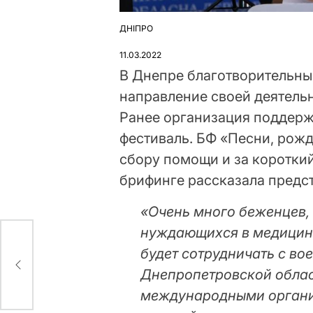
ДНІПРО
ОПУБЛІКУВАТИ
У
11.03.2022
В Днепре благотворительны
направление своей деятель
Ранее организация поддер
фестиваль. БФ «Песни, рожд
сбору помощи и за коротки
брифинге рассказала предс
«Очень много беженцев, 
нуждающихся в медицинс
будет сотрудничать с в
кой
Днепропетровской облас
международными органи