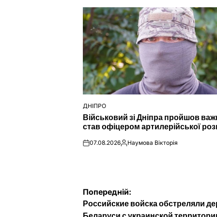
ДНІПРО
ОПУБЛІКУВАТИ
Військовий зі Дніпра пройшов важк
У
став офіцером артилерійської роз
07.08.2026
Наумова Вікторія
on
Опубліковано
Навігація
Попередній:
Российские войска обстреляли д
Беларуси с украинской территори