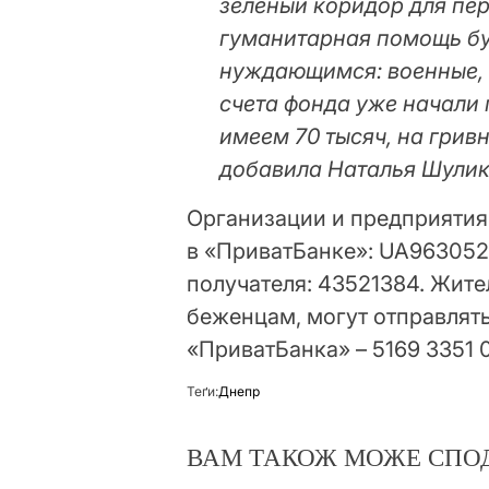
зеленый коридор для пер
гуманитарная помощь буд
нуждающимся: военные, 
счета фонда уже начали 
имеем 70 тысяч, на грив
добавила Наталья Шулик
Организации и предприятия 
в «ПриватБанке»: UA96305
получателя: 43521384. Жит
беженцам, могут отправлять
«ПриватБанка» – 5169 3351 
Теґи:
Днепр
ВАМ ТАКОЖ МОЖЕ СПО