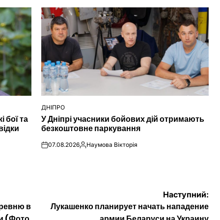
ДНІПРО
ОПУБЛІКУВАТИ
і бої та
У Дніпрі учасники бойових дій отримають
У
відки
безкоштовне паркування
07.08.2026
Наумова Вікторія
on
Опубліковано
Наступний:
еревню в
Лукашенко планирует начать нападение
и (Фото,
армии Беларуси на Украину