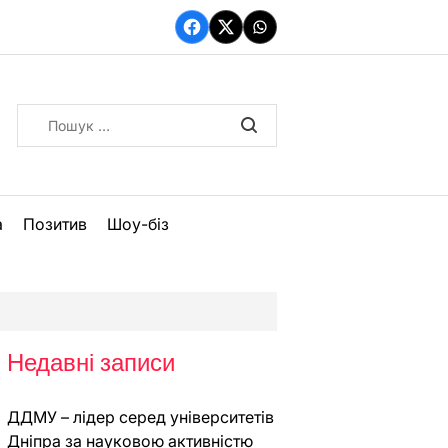
Facebook
Twitter
WhatsApp
Пошук:
а
Позитив
Шоу-біз
Недавні записи
ДДМУ – лідер серед університетів
Дніпра за науковою активністю