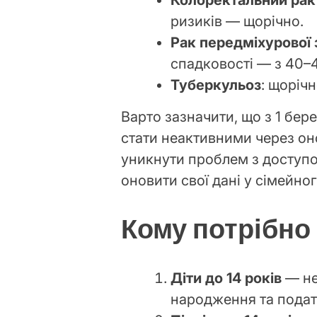
ризиків — щорічно.
Рак передміхурової 
спадковості — з 40–4
Туберкульоз
: щоріч
Варто зазначити, що з 1 бер
стати неактивними через он
уникнути проблем з доступо
оновити свої дані у сімейног
Кому потрібно
Діти до 14 років
— не
народження та пода