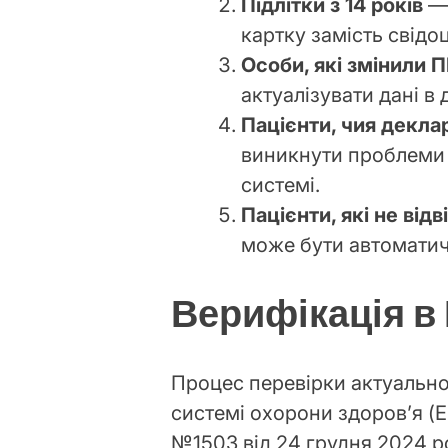
Підлітки з 14 років
— 
картку замість свідо
Особи, які змінили П
актуалізувати дані в 
Пацієнти, чия деклар
виникнути проблеми 
системі.
Пацієнти, які не від
може бути автоматич
Верифікація в
Процес перевірки актуальнос
системі охорони здоров’я (
№1503 від 24 грудня 2024 р