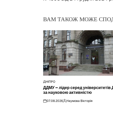
ВАМ ТАКОЖ МОЖЕ СПО
ДНІПРО
ОПУБЛІКУВАТИ
ДДМУ – лідер серед університетів 
У
за науковою активністю
07.08.2026
Наумова Вікторія
on
Опубліковано