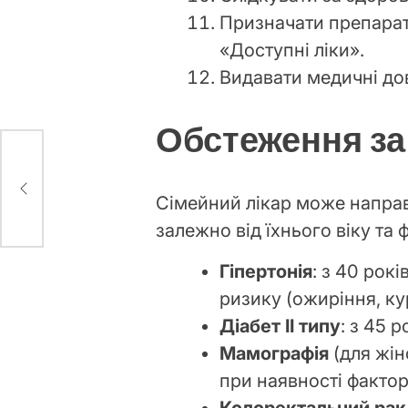
Призначати препарат
«Доступні ліки».
Видавати медичні до
Обстеження за
йти
Сімейний лікар може направ
залежно від їхнього віку та 
Гіпертонія
: з 40 рок
ризику (ожиріння, ку
Діабет II типу
: з 45 
Мамографія
(для жін
при наявності фактор
Колоректальний рак