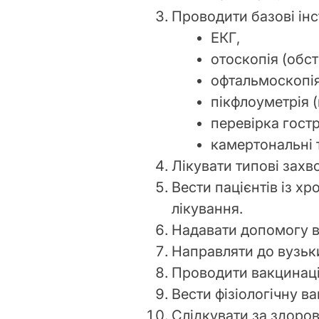
Проводити базові ін
ЕКГ,
отоскопія (обс
офтальмоскопія
пікфлоуметрія 
перевірка гостр
камертональні 
Лікувати типові захв
Вести пацієнтів із х
лікування.
Надавати допомогу в 
Направляти до вузьки
Проводити вакцинаці
Вести фізіологічну ваг
Слідкувати за здоров