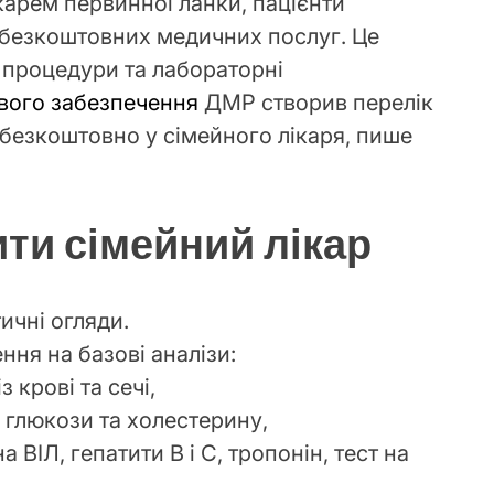
карем первинної ланки, пацієнти
 безкоштовних медичних послуг. Це
і процедури та лабораторні
вого забезпечення
ДМР створив перелік
 безкоштовно у сімейного лікаря, пише
ти сімейний лікар
ичні огляди.
ня на базові аналізи:
 крові та сечі,
я глюкози та холестерину,
а ВІЛ, гепатити B і C, тропонін, тест на