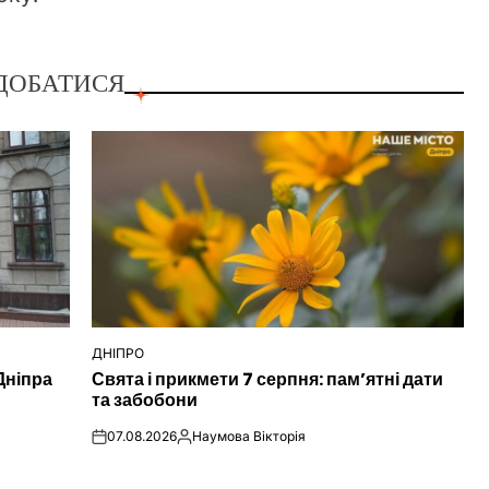
ДОБАТИСЯ
ДНІПРО
ОПУБЛІКУВАТИ
Дніпра
Свята і прикмети 7 серпня: пам’ятні дати
У
та забобони
07.08.2026
Наумова Вікторія
on
Опубліковано