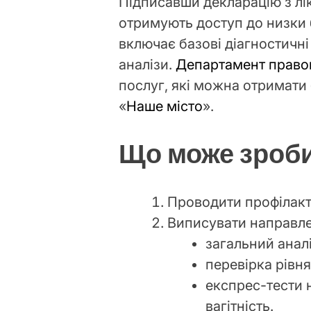
Підписавши декларацію з лі
отримують доступ до низки
включає базові діагностичн
аналізи.
Департамент право
послуг, які можна отримати
«
Наше місто
».
Що може зроби
Проводити профілакт
Виписувати направлен
загальний аналіз
перевірка рівн
експрес-тести н
вагітність.