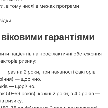
и, в тому числі в межах програми
відки.
 віковими гарантіями
ити пацієнтів на профілактичні обстеження
факторів ризику:
ів — раз на 2 роки, при наявності факторів
ріння) — щорічно.
років — щорічно.
ок 50–69 років): кожні 2 роки; з 40 років —
ів ризику.
(50–75 років): раз на 2 роки; за наявності