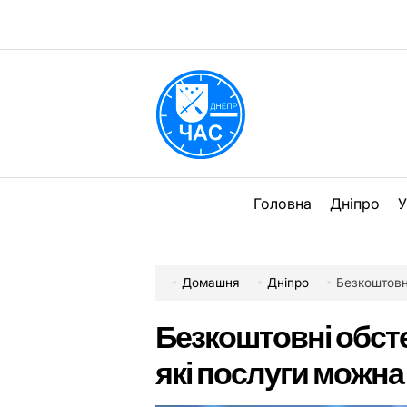
Перейти
до
вмісту
DPChas
Головна
Дніпро
У
Домашня
Дніпро
Безкоштовні
Безкоштовні обсте
які послуги можна