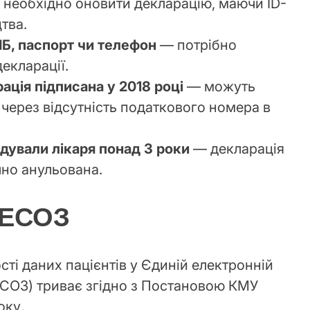
необхідно оновити декларацію, маючи ID-
цтва.
ІБ, паспорт чи телефон
— потрібно
декларації.
ація підписана у 2018 році
— можуть
через відсутність податкового номера в
відували лікаря понад 3 роки
— декларація
но анульована.
 ЕСОЗ
ті даних пацієнтів у Єдиній електронній
ЕСОЗ) триває згідно з Постановою КМУ
оку.