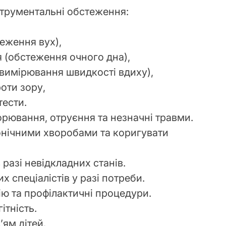
струментальні обстеження:
теження вух),
 (обстеження очного дна),
(вимірювання швидкості вдиху),
оти зору,
тести.
орювання, отруєння та незначні травми.
ронічними хворобами та коригувати
разі невідкладних станів.
х спеціалістів у разі потреби.
ю та профілактичні процедури.
ітність.
’ям дітей.