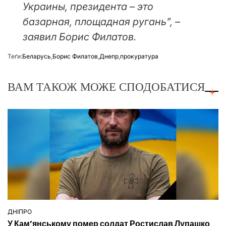
Украины, президента – это
базарная, площадная ругань”, –
заявил Борис Филатов.
Теґи:
Беларусь
,
Борис Филатов
,
Днепр
,
прокуратура
ВАМ ТАКОЖ МОЖЕ СПОДОБАТИСЯ
ДНІПРО
ОПУБЛІКУВАТИ
У Кам’янському помер солдат Ростислав Лупашко
У