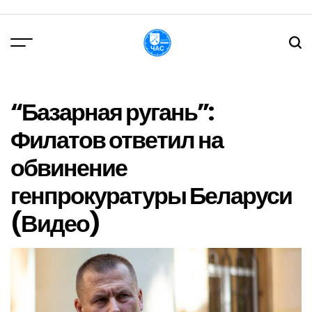
Перейти
до
вмісту
DPChas
“Базарная ругань”:
Филатов ответил на
обвинение
генпрокуратуры Беларуси
(Видео)