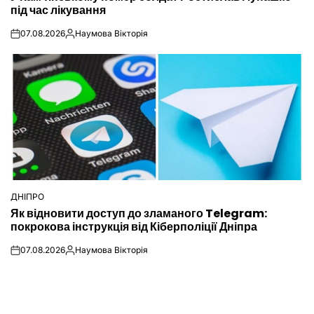
під час лікування
07.08.2026
Наумова Вікторія
on
Опубліковано
ДНІПРО
ОПУБЛІКУВАТИ
Як відновити доступ до зламаного Telegram:
У
покрокова інструкція від Кіберполіції Дніпра
07.08.2026
Наумова Вікторія
on
Опубліковано