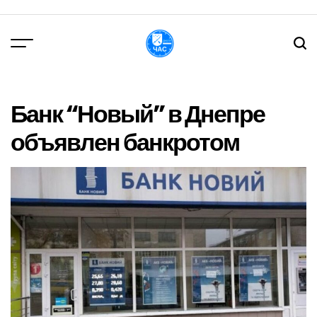
Перейти
до
вмісту
DPChas
Банк “Новый” в Днепре
объявлен банкротом