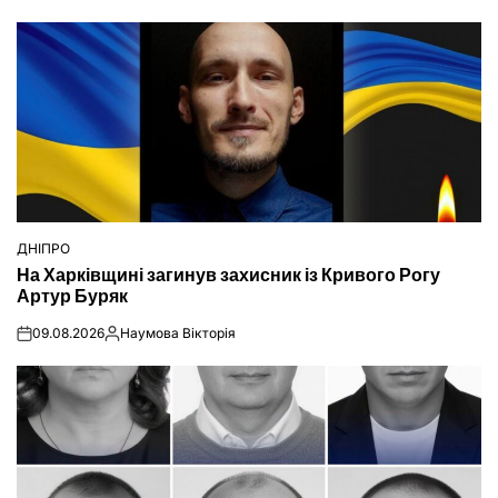
ДНІПРО
ОПУБЛІКУВАТИ
На Харківщині загинув захисник із Кривого Рогу
У
Артур Буряк
09.08.2026
Наумова Вікторія
on
Опубліковано