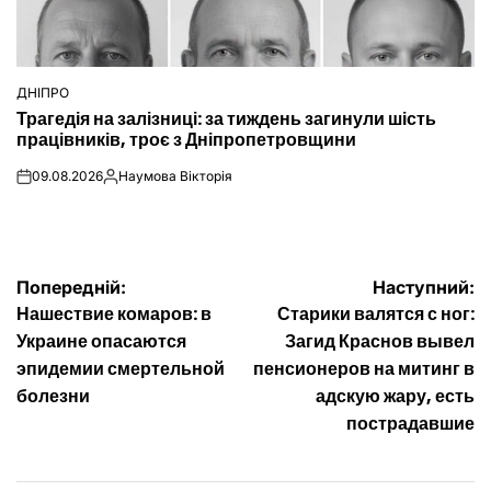
ДНІПРО
ОПУБЛІКУВАТИ
Трагедія на залізниці: за тиждень загинули шість
У
працівників, троє з Дніпропетровщини
09.08.2026
Наумова Вікторія
on
Опубліковано
Навігація
Попередній:
Наступний:
Нашествие комаров: в
Старики валятся с ног:
записів
Украине опасаются
Загид Краснов вывел
эпидемии смертельной
пенсионеров на митинг в
болезни
адскую жару, есть
пострадавшие