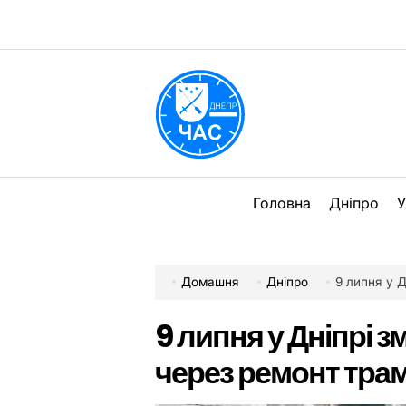
Перейти
до
вмісту
DPChas
Головна
Дніпро
У
Домашня
Дніпро
9 липня у Дн
9 липня у Дніпрі 
через ремонт трам