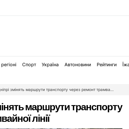
 регіоні
Спорт
Україна
Автоновини
Рейтинги
Їж
іпрі змінять маршрути транспорту через ремонт трамвайної лінії
змінять маршрути транспорту
вайної лінії