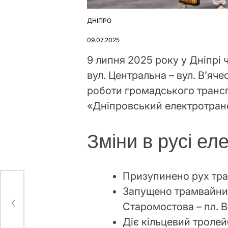
ДНІПРО
ОПУБЛІКУВАТИ
У
09.07.2025
9 липня 2025 року у Дніпрі 
вул. Центральна – вул. В’яч
роботи громадського транс
«Дніпровський електротран
Зміни в русі ел
Призупинено рух тр
Запущено трамвайни
вно
Старомостова – пл. В
Діє кільцевий троле