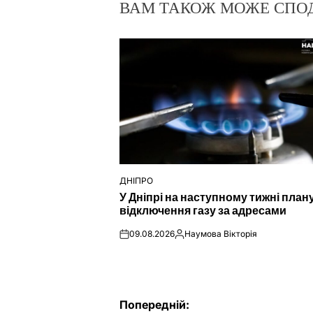
ВАМ ТАКОЖ МОЖЕ СПО
ДНІПРО
ОПУБЛІКУВАТИ
У Дніпрі на наступному тижні пла
У
відключення газу за адресами
09.08.2026
Наумова Вікторія
on
Опубліковано
Навігація
Попередній: