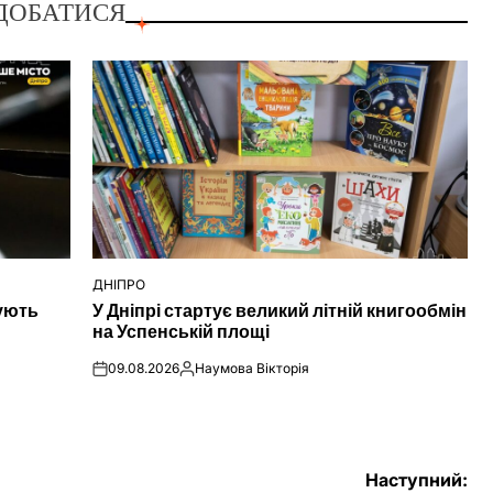
ДОБАТИСЯ
ДНІПРО
ОПУБЛІКУВАТИ
нують
У Дніпрі стартує великий літній книгообмін
У
на Успенській площі
09.08.2026
Наумова Вікторія
on
Опубліковано
Наступний: