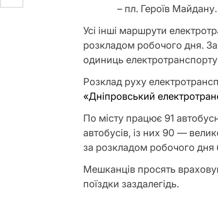
– пл. Героїв Майдану.
Усі інші маршрути електрот
розкладом робочого дня. За
одиниць електротранспорту
Розклад руху електротранс
«Дніпровський електротран
По місту працює 91 автобус
автобусів, із них 90 — вели
за розкладом робочого дня 
Мешканців просять враховув
поїздки заздалегідь.