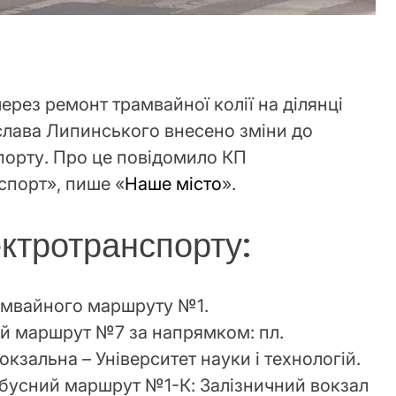
через ремонт трамвайної колії на ділянці
еслава Липинського внесено зміни до
порту. Про це повідомило КП
спорт», пише «
Наше місто
».
ектротранспорту:
амвайного маршруту №1.
й маршрут №7 за напрямком: пл.
окзальна – Університет науки і технологій.
йбусний маршрут №1-К: Залізничний вокзал