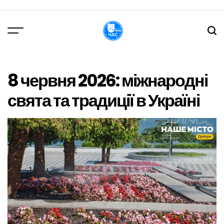
Перейти
до
вмісту
DPChas
8 червня 2026: міжнародні
свята та традиції в Україні