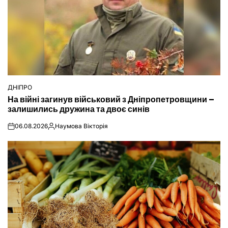
ДНІПРО
ОПУБЛІКУВАТИ
На війні загинув військовий з Дніпропетровщини –
У
залишились дружина та двоє синів
06.08.2026
Наумова Вікторія
on
Опубліковано