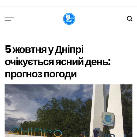
Перейти
до
вмісту
DPChas
5 жовтня у Дніпрі
очікується ясний день:
прогноз погоди