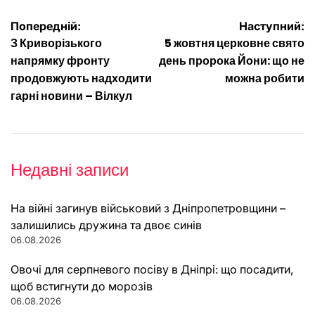
Навігація
Попередній:
Наступний:
З Криворізького
5 жовтня церковне свято
записів
напрямку фронту
день пророка Йони: що не
продовжують надходити
можна робити
гарні новини – Вілкул
Недавні записи
На війні загинув військовий з Дніпропетровщини –
залишились дружина та двоє синів
06.08.2026
Овочі для серпневого посіву в Дніпрі: що посадити,
щоб встигнути до морозів
06.08.2026