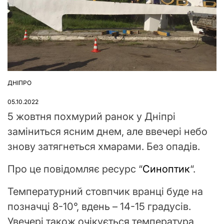
ДНІПРО
ОПУБЛІКУВАТИ
У
05.10.2022
5 жовтня похмурий ранок у Дніпрі
заміниться ясним днем, але ввечері небо
знову затягнеться хмарами. Без опадів.
Про це повідомляє ресурс “
Синоптик
“.
Температурний стовпчик вранці буде на
позначці 8-10°, вдень – 14-15 градусів.
Увечері також очікується температура