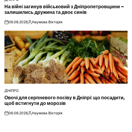
ОПУБЛІКУВАТИ
На війні загинув військовий з Дніпропетровщини –
У
залишились дружина та двоє синів
06.08.2026
Наумова Вікторія
on
Опубліковано
ДНІПРО
ОПУБЛІКУВАТИ
Овочі для серпневого посіву в Дніпрі: що посадити,
У
щоб встигнути до морозів
06.08.2026
Наумова Вікторія
on
Опубліковано