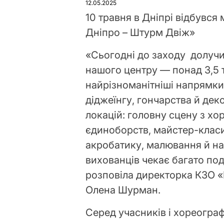
12.05.2025
10 травня в Дніпрі відбувс
Дніпро – Штурм Двіж»
«Сьогодні до заходу долучил
нашого центру — понад 3,5 т
найрізноманітніші напрямки 
діджеїнгу, гончарства й де
локацій: головну сцену з х
єдиноборств, майстер-класи 
акробатику, малювання й на
вихованців чекає багато под
розповіла директорка КЗО «
Олена Шурман.
Серед учасників і хореогра