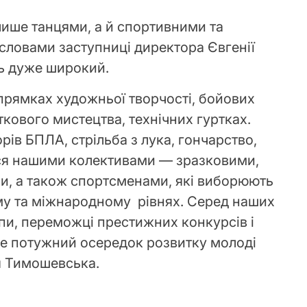
ише танцями, а й спортивними та
словами заступниці директора Євгенії
ь дуже широкий.
апрямках художньої творчості, бойових
кового мистецтва, технічних гуртках.
рів БПЛА, стрільба з лука, гончарство,
я нашими колективами — зразковими,
и, а також спортсменами, які виборюють
му та міжнародному рівнях. Серед наших
пи, переможці престижних конкурсів і
е потужний осередок розвитку молоді
ія Тимошевська.