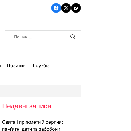
Facebook
Twitter
WhatsApp
Пошук:
а
Позитив
Шоу-біз
Недавні записи
Свята і прикмети 7 серпня:
пам’ятні дати та забобони