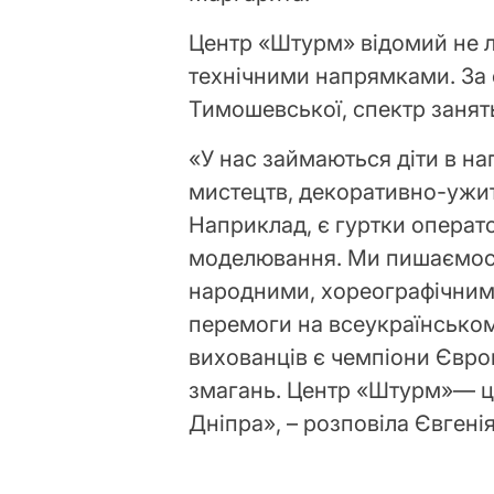
Центр «Штурм» відомий не л
технічними напрямками. За 
Тимошевської, спектр занят
«У нас займаються діти в н
мистецтв, декоративно-ужит
Наприклад, є гуртки операто
моделювання. Ми пишаємос
народними, хореографічним
перемоги на всеукраїнсько
вихованців є чемпіони Євро
змагань. Центр «Штурм»— ц
Дніпра», – розповіла Євген