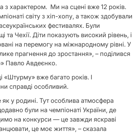
 з характером. Ми на сцені вже 12 років.
піонаті світу з хіп-хопу, а також здобували
 всеукраїнських фестивалях. Були
 та Чехії. Діти показують високий рівень, і
вані на перемогу на міжнародному рівні. У
лике прагнення до зростання», – поділився
p» Павло Авдеєнко.
і «Штурму» вже багато років. І
ини справді особливий.
 як у родині. Тут особлива атмосфера
одавно були на чемпіонаті України, де
здимо на конкурси — це завжди яскраві
анцювати, це моє життя», – сказала