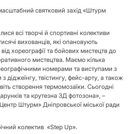
я масштабний святковий захід «Штурм
ися всі творчі й спортивні колективи
исячі вихованців, які опановують
від хореографії та бойових мистецтв до
коративного мистецтва. Маємо кілька
ореографічними номерами та виступами з
з діджеїнгу, твістингу, фейс-арту, а також
віть створення термомозаїки. Сьогодні
арунків та крутезна 3Д фотозона», –
Центр Штурм» Дніпровської міської ради
фічний колектив «Step Up».