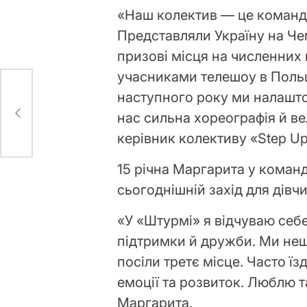
«Наш колектив — це команда
Представляли Україну на Чем
призові місця на численних
учасниками телешоу в Польщі
і:
наступного року ми налашто
нас сильна хореографія й ве
керівник колективу «Step U
15 річна Маргарита у команд
сьогоднішній захід для дівч
«У «Штурмі» я відчуваю себе
підтримки й дружби. Ми нещ
посіли третє місце. Часто ї
емоції та розвиток. Люблю т
Маргарита.