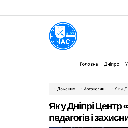
Перейти
до
вмісту
DPChas
Головна
Дніпро
У
Домашня
Автоновини
Як у Дн
Як у Дніпрі Центр
педагогів і захисн