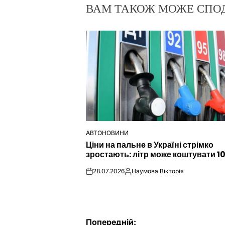
ВАМ ТАКОЖ МОЖЕ СПО
АВТОНОВИНИ
ОПУБЛІКУВАТИ
Ціни на пальне в Україні стрімко
У
зростають: літр може коштувати 1
28.07.2026
Наумова Вікторія
on
Опубліковано
Попередній: