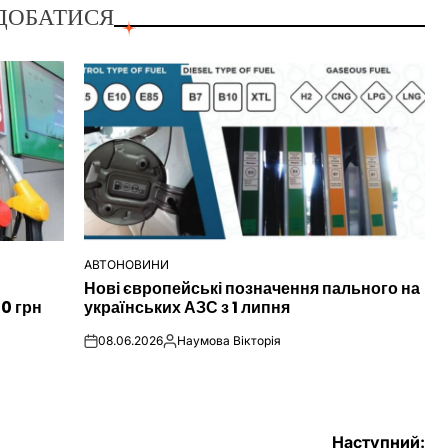
ДОБАТИСЯ
АВТОНОВИНИ
ОПУБЛІКУВАТИ
Нові європейські позначення пального на
У
00 грн
українських АЗС з 1 липня
08.06.2026
Наумова Вікторія
on
Опубліковано
Наступний: