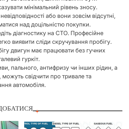
азувати мінімальний рівень зносу.
невідповідності або вони зовсім відсутні,
матися над доцільністю покупки.
діть діагностику на СТО. Професійне
гко виявити сліди скручування пробігу.
ігу двигун має працювати без гучних
талевий гуркіт.
иви, пального, антифризу чи інших рідин, а
, можуть свідчити про тривале та
ання автомобіля.
ДОБАТИСЯ