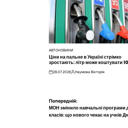
АВТОНОВИНИ
ОПУБЛІКУВАТИ
Ціни на пальне в Україні стрімко
У
зростають: літр може коштувати 1
28.07.2026
Наумова Вікторія
on
Опубліковано
Навігація
Попередній:
МОН змінило навчальні програми 
записів
класів: що нового чекає на учнів Д