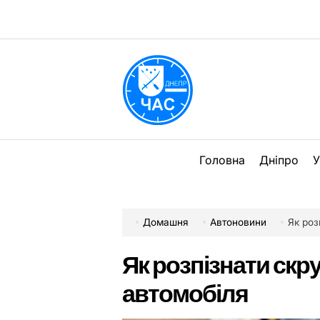
Перейти
до
вмісту
DPChas
Головна
Дніпро
У
Домашня
Автоновини
Як роз
Як розпізнати скр
автомобіля