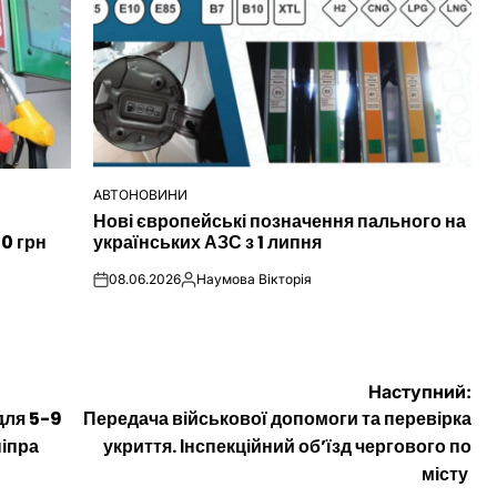
АВТОНОВИНИ
ОПУБЛІКУВАТИ
Нові європейські позначення пального на
У
00 грн
українських АЗС з 1 липня
08.06.2026
Наумова Вікторія
on
Опубліковано
Наступний:
для 5-9
Передача військової допомоги та перевірка
ніпра
укриття. Інспекційний обʼїзд чергового по
місту