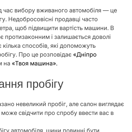
ід час вибору вживаного автомобіля — це
у. Недобросовісні продавці часто
тра, щоб підвищити вартість машини. В
 є протизаконним і залишається доволі
кілька способів, які допоможуть
робігу. Про це розповідає
«Дніпро
м на
«Твоя машина».
ання пробігу
зано невеликий пробіг, але салон виглядає
 може свідчити про спробу ввести вас в
ігу автомобіля, шини повинні бути