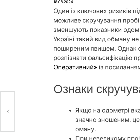
18.08.2024
Один із ключових ризиків п
можливе скручування пробіг
зменшують показники одоме
Україні такий вид обману не
поширеним явищем. Однак є 
розпізнати фальсифікацію п
Оперативний»
із посилання
Ознаки скручув
ми
 на
Якщо на одометрі вка
значно зношеним, це
оману.
При невеликому проб