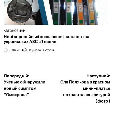
АВТОНОВИНИ
ОПУБЛІКУВАТИ
Нові європейські позначення пального на
У
українських АЗС з 1 липня
08.06.2026
Наумова Вікторія
on
Опубліковано
Навігація
Попередній:
Наступний:
Ученые обнаружили
Оля Полякова в красном
записів
новый симптом
мини-платье
“Омикрона”
похвасталась фигурой
(фото)