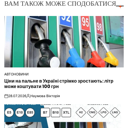
ВАМ ТАКОЖ МОЖЕ СПОДОБАТИСЯ
АВТОНОВИНИ
ОПУБЛІКУВАТИ
Ціни на пальне в Україні стрімко зростають: літр
У
може коштувати 100 грн
28.07.2026
Наумова Вікторія
on
Опубліковано