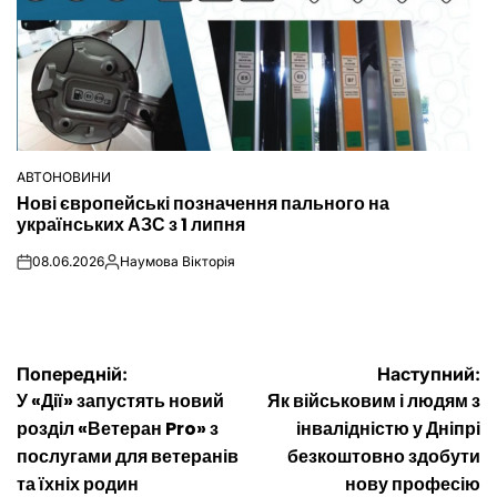
АВТОНОВИНИ
ОПУБЛІКУВАТИ
Нові європейські позначення пального на
У
українських АЗС з 1 липня
08.06.2026
Наумова Вікторія
on
Опубліковано
Навігація
Попередній:
Наступний:
У «Дії» запустять новий
Як військовим і людям з
записів
розділ «Ветеран Pro» з
інвалідністю у Дніпрі
послугами для ветеранів
безкоштовно здобути
та їхніх родин
нову професію