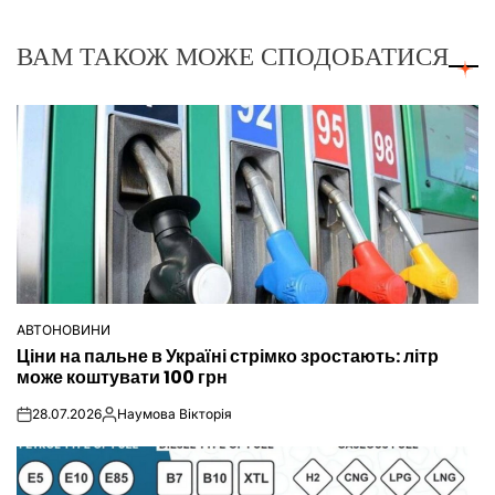
ВАМ ТАКОЖ МОЖЕ СПОДОБАТИСЯ
АВТОНОВИНИ
ОПУБЛІКУВАТИ
Ціни на пальне в Україні стрімко зростають: літр
У
може коштувати 100 грн
28.07.2026
Наумова Вікторія
on
Опубліковано