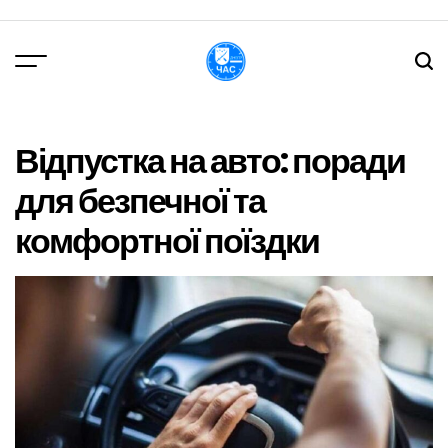
Перейти
до
вмісту
DPChas
Відпустка на авто: поради
для безпечної та
комфортної поїздки