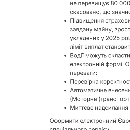
не перевищує 80 000
скасовано, що значн
Підвищення страхови
завдану майну, зрост
укладених у 2025 роц
ліміт виплат станови
Водії можуть скласти
електронній формі. О
переваги:
Перевірка коректнос
Автоматичне внесенн
(Моторне (транспорт
Миттєве надсилання 
Оформити електронний Євр
спеціального сервісу.