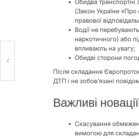
Обидва транспортні 
(Закон України «Про
правової відповідаль
Водії не перебувають
наркотичного) або п
впливають на увагу;
Обидві сторони пого
Після складання Європроток
ДТП і не зобов’язані повідо
Важливі новації
Скасування обмеженн
вимогою для складан