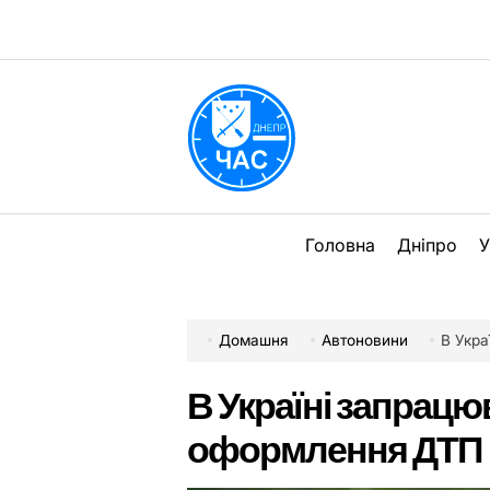
Перейти
до
вмісту
DPChas
Головна
Дніпро
У
Домашня
Автоновини
В Укра
В Україні запрацю
оформлення ДТП