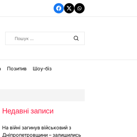
Facebook
Twitter
WhatsApp
Пошук:
а
Позитив
Шоу-біз
Недавні записи
На війні загинув військовий з
Дніпропетровщини – залишились