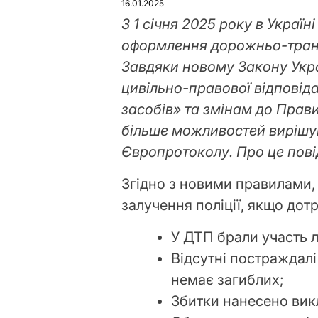
16.01.2025
З 1 січня 2025 року в Україн
оформлення дорожньо-транс
Завдяки новому Закону Укр
цивільно-правової відповід
засобів» та змінам до Прав
більше можливостей вирішу
Європротоколу. Про це пов
Згідно з новими правилами,
залучення поліції, якщо дот
У ДТП брали участь 
Відсутні постраждал
немає загиблих;
Збитки нанесено ви