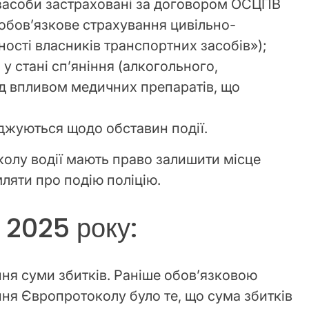
засоби застраховані за договором ОСЦПВ
 обов’язкове страхування цивільно-
ності власників транспортних засобів»);
 у стані сп’яніння (алкогольного,
ід впливом медичних препаратів, що
джуються щодо обставин події.
олу водії мають право залишити місце
мляти про подію поліцію.
 2025 року:
я суми збитків. Раніше обов’язковою
ня Європротоколу було те, що сума збитків