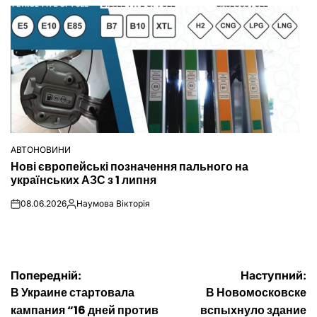
АВТОНОВИНИ
ОПУБЛІКУВАТИ
Нові європейські позначення пального на
У
українських АЗС з 1 липня
08.06.2026
Наумова Вікторія
on
Опубліковано
Навігація
Попередній:
Наступний:
В Украине стартовала
В Новомосковске
записів
кампания “16 дней против
вспыхнуло здание