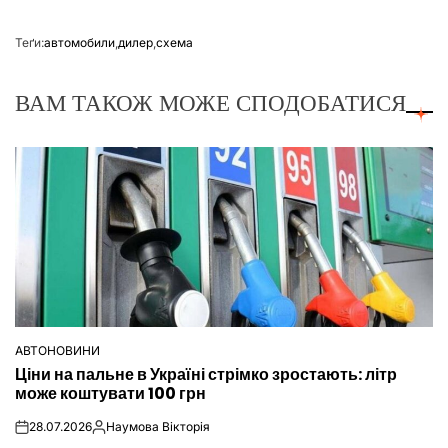
Теґи:
автомобили
,
дилер
,
схема
ВАМ ТАКОЖ МОЖЕ СПОДОБАТИСЯ
АВТОНОВИНИ
ОПУБЛІКУВАТИ
Ціни на пальне в Україні стрімко зростають: літр
У
може коштувати 100 грн
28.07.2026
Наумова Вікторія
on
Опубліковано