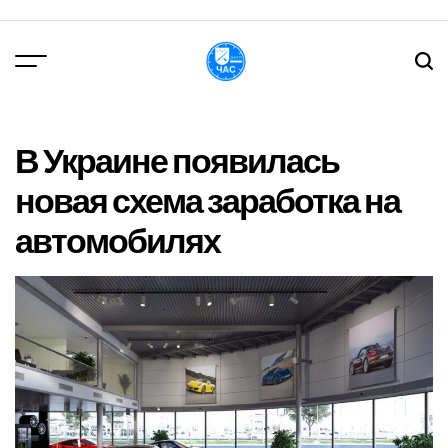
Перейти
до
вмісту
DPChas
В Украине появилась
новая схема заработка на
автомобилях