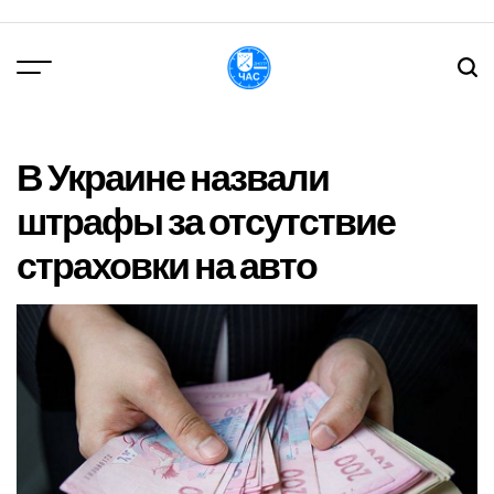
Перейти
до
вмісту
DPChas
В Украине назвали
штрафы за отсутствие
страховки на авто