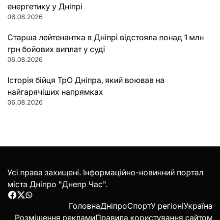
енергетику у Дніпрі
06.08.2026
Старша лейтенантка в Дніпрі відстояла понад 1 млн
грн бойових виплат у суді
06.08.2026
Історія бійця ТрО Дніпра, який воював на
найгарячіших напрямках
06.08.2026
Усі права захищені. Інформаційно-новинний портал
міста Дніпро "Днепр Час".
Facebook
Twitter
WhatsApp
Головна
Дніпро
Спорт
У регіоні
Україна
Розміщення реклами
Правила користування сайтом