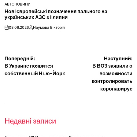
АВТОНОВИНИ
ОПУБЛІКУВАТИ
Нові європейські позначення пального на
У
українських АЗС з 1 липня
08.06.2026
Наумова Вікторія
on
Опубліковано
Навігація
Попередній:
Наступний:
В Украине появится
В ВОЗ заявили о
записів
собственный Нью-Йорк
возможности
контролировать
коронавирус
Недавні записи