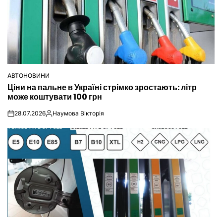
АВТОНОВИНИ
ОПУБЛІКУВАТИ
Ціни на пальне в Україні стрімко зростають: літр
У
може коштувати 100 грн
28.07.2026
Наумова Вікторія
on
Опубліковано