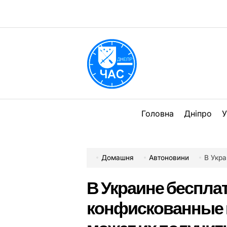
Перейти
до
вмісту
DPChas
Головна
Дніпро
У
Домашня
Автоновини
В Украин
В Украине беспла
конфискованные и