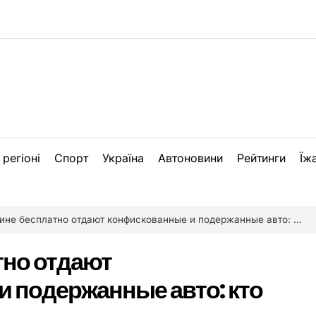
 регіоні
Спорт
Україна
Автоновини
Рейтинги
Їж
е бесплатно отдают конфискованные и подержанные авто: кто может их получить
тно отдают
 подержанные авто: кто