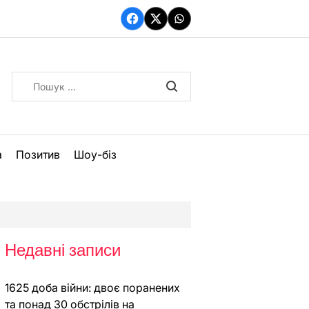
Facebook
Twitter
WhatsApp
Пошук:
а
Позитив
Шоу-біз
Недавні записи
1625 доба війни: двоє поранених
та понад 30 обстрілів на