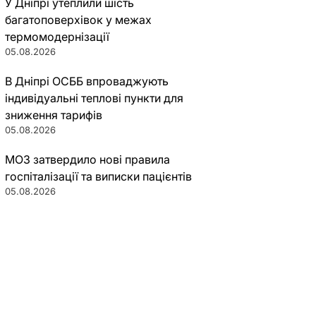
У Дніпрі утеплили шість
багатоповерхівок у межах
термомодернізації
05.08.2026
В Дніпрі ОСББ впроваджують
індивідуальні теплові пункти для
зниження тарифів
05.08.2026
МОЗ затвердило нові правила
госпіталізації та виписки пацієнтів
05.08.2026