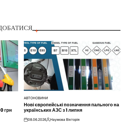
ДОБАТИСЯ
АВТОНОВИНИ
ОПУБЛІКУВАТИ
Нові європейські позначення пального на
У
00 грн
українських АЗС з 1 липня
08.06.2026
Наумова Вікторія
on
Опубліковано