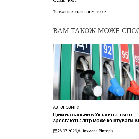
Теґи:
авто
,
конфискация
,
торги
ВАМ ТАКОЖ МОЖЕ СПО
АВТОНОВИНИ
ОПУБЛІКУВАТИ
Ціни на пальне в Україні стрімко
У
зростають: літр може коштувати 1
28.07.2026
Наумова Вікторія
on
Опубліковано