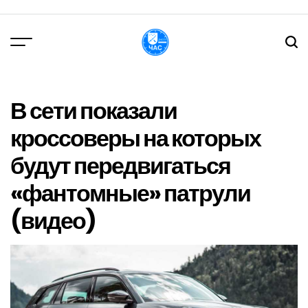
Перейти
до
вмісту
DPChas
В сети показали
кроссоверы на которых
будут передвигаться
«фантомные» патрули
(видео)