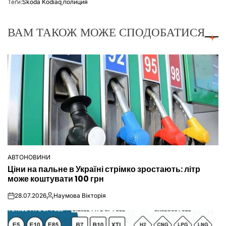
Теґи:
Skoda Kodiaq
,
полиция
ВАМ ТАКОЖ МОЖЕ СПОДОБАТИСЯ
АВТОНОВИНИ
ОПУБЛІКУВАТИ
Ціни на пальне в Україні стрімко зростають: літр
У
може коштувати 100 грн
28.07.2026
Наумова Вікторія
on
Опубліковано