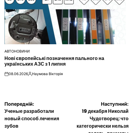
АВТОНОВИНИ
ОПУБЛІКУВАТИ
Нові європейські позначення пального на
У
українських АЗС з 1 липня
08.06.2026
Наумова Вікторія
on
Опубліковано
Навігація
Попередній:
Наступний:
Ученые разработали
19 декабря Николай
записів
новый способ лечения
Чудотворец: что
зубов
категорически нельзя