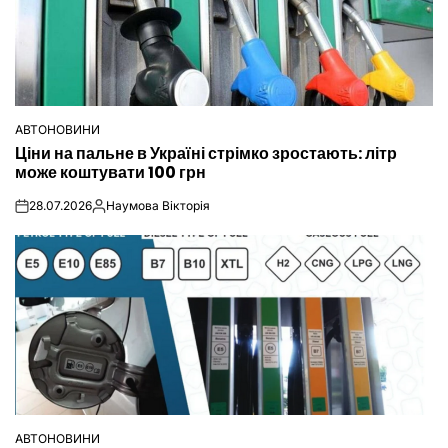
АВТОНОВИНИ
ОПУБЛІКУВАТИ
Ціни на пальне в Україні стрімко зростають: літр
У
може коштувати 100 грн
28.07.2026
Наумова Вікторія
on
Опубліковано
АВТОНОВИНИ
ОПУБЛІКУВАТИ