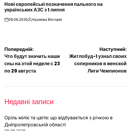
Нові європейські позначення пального на
У
українських АЗС з 1 липня
08.06.2026
Наумова Вікторія
on
Опубліковано
Навігація
Попередній:
Наступний:
Что будут значить наши
Житлобуд-1 узнал своих
записів
сны на этой неделе с 23
соперников в женской
по 29 августа
Лиги Чемпионов
Недавні записи
Оріль міліє та цвіте: що відбувається з річкою в
Дніпропетровській області
09.08.2026