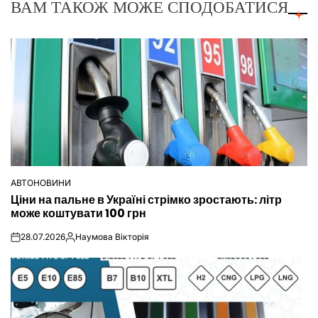
ВАМ ТАКОЖ МОЖЕ СПОДОБАТИСЯ
АВТОНОВИНИ
ОПУБЛІКУВАТИ
Ціни на пальне в Україні стрімко зростають: літр
У
може коштувати 100 грн
28.07.2026
Наумова Вікторія
on
Опубліковано