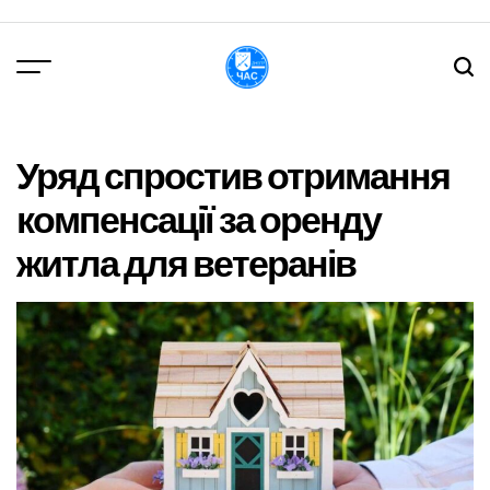
Перейти
до
вмісту
DPChas
Уряд спростив отримання
компенсації за оренду
житла для ветеранів