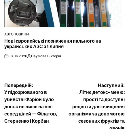
АВТОНОВИНИ
ОПУБЛІКУВАТИ
Нові європейські позначення пального на
У
українських АЗС з 1 липня
08.06.2026
Наумова Вікторія
on
Опубліковано
Навігація
Попередній:
Наступний:
У підозрюваного в
Літнє детокс-меню:
записів
убивстві Фаріон було
прості та доступні
досьє не лише на неї:
рецепти для очищення
серед цілей — Філатов,
організму за допомогою
Стерненко і Корбан
сезонних фруктів та
овочів