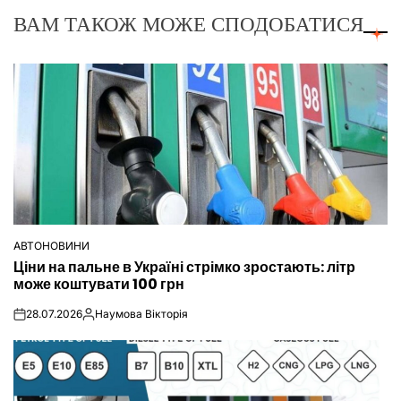
ВАМ ТАКОЖ МОЖЕ СПОДОБАТИСЯ
АВТОНОВИНИ
ОПУБЛІКУВАТИ
Ціни на пальне в Україні стрімко зростають: літр
У
може коштувати 100 грн
28.07.2026
Наумова Вікторія
on
Опубліковано