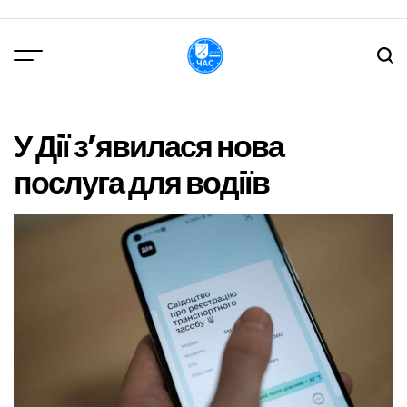
Перейти
до
вмісту
DPChas
У Дії з’явилася нова
послуга для водіїв