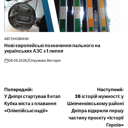
АВТОНОВИНИ
ОПУБЛІКУВАТИ
Нові європейські позначення пального на
У
українських АЗС з 1 липня
08.06.2026
Наумова Вікторія
on
Опубліковано
Навігація
Попередній:
Наступний:
У Дніпрі стартував ІІ етап
36 історій мужності: у
записів
Кубка міста з плавання
Шевченківському районі
«Олімпійські надії»
Дніпра відкрили першу
частину проєкту «Історії
Героїв»