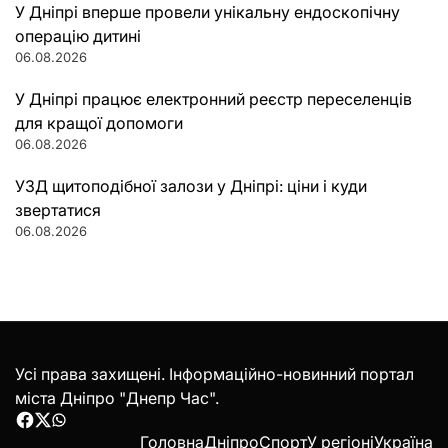
У Дніпрі вперше провели унікальну ендоскопічну
операцію дитині
06.08.2026
У Дніпрі працює електронний реєстр переселенців
для кращої допомоги
06.08.2026
УЗД щитоподібної залози у Дніпрі: ціни і куди
звертатися
06.08.2026
Усі права захищені. Інформаційно-новинний портал
міста Дніпро "Днепр Час".
Facebook
Twitter
WhatsApp
Головна
Дніпро
Спорт
У регіоні
Україна