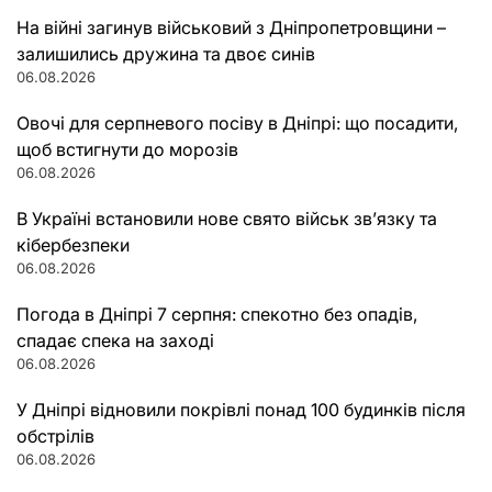
На війні загинув військовий з Дніпропетровщини –
залишились дружина та двоє синів
06.08.2026
Овочі для серпневого посіву в Дніпрі: що посадити,
щоб встигнути до морозів
06.08.2026
В Україні встановили нове свято військ зв’язку та
кібербезпеки
06.08.2026
Погода в Дніпрі 7 серпня: спекотно без опадів,
спадає спека на заході
06.08.2026
У Дніпрі відновили покрівлі понад 100 будинків після
обстрілів
06.08.2026