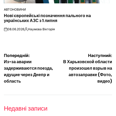
АВТОНОВИНИ
ОПУБЛІКУВАТИ
Нові європейські позначення пального на
У
українських АЗС з 1 липня
08.06.2026
Наумова Вікторія
on
Опубліковано
Навігація
Попередній:
Наступний:
Из-за аварии
В Харьковской области
записів
задерживаются поезда,
произошел взрыв на
идущие через Днепр и
автозаправке (Фото,
область
видео)
Недавні записи