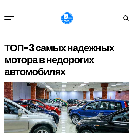
Перейти
до
вмісту
DPChas
ТОП-3 самых надежных
мотора в недорогих
автомобилях