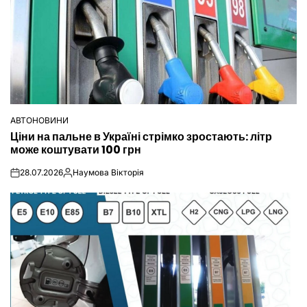
АВТОНОВИНИ
ОПУБЛІКУВАТИ
Ціни на пальне в Україні стрімко зростають: літр
У
може коштувати 100 грн
28.07.2026
Наумова Вікторія
on
Опубліковано