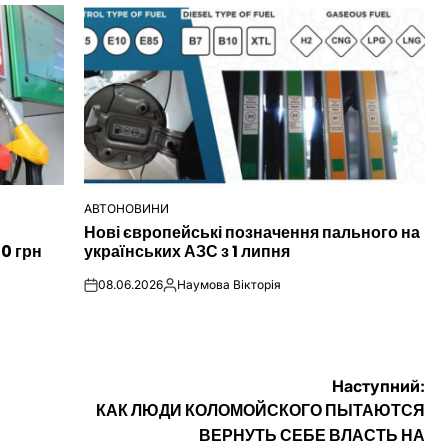
АВТОНОВИНИ
ОПУБЛІКУВАТИ
Нові європейські позначення пального на
У
00 грн
українських АЗС з 1 липня
08.06.2026
Наумова Вікторія
on
Опубліковано
Наступний:
КАК ЛЮДИ КОЛОМОЙСКОГО ПЫТАЮТСЯ
ВЕРНУТЬ СЕБЕ ВЛАСТЬ НА