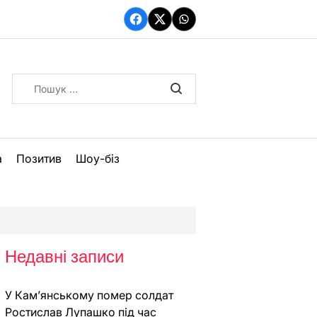
Facebook
Twitter
WhatsApp
Пошук:
а
Позитив
Шоу-біз
Недавні записи
У Кам’янському помер солдат
Ростислав Лупашко під час