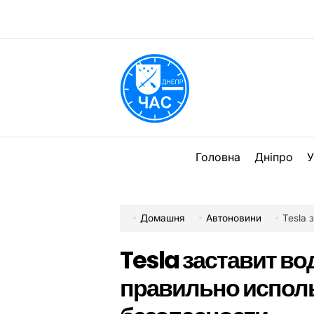
Перейти
до
вмісту
DPChas
Головна
Дніпро
У
Домашня
Автоновини
Tesla з
Tesla заставит в
правильно испол