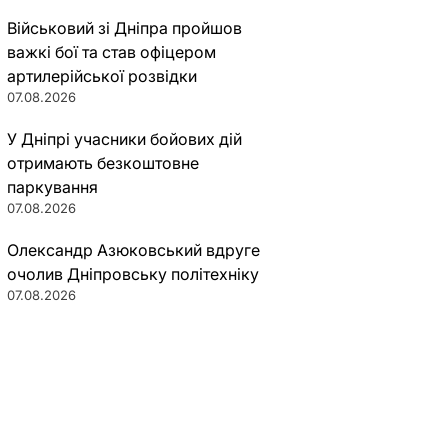
Військовий зі Дніпра пройшов
важкі бої та став офіцером
артилерійської розвідки
07.08.2026
У Дніпрі учасники бойових дій
отримають безкоштовне
паркування
07.08.2026
Олександр Азюковський вдруге
очолив Дніпровську політехніку
07.08.2026