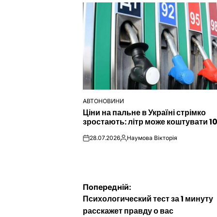
АВТОНОВИНИ
ОПУБЛІКУВАТИ
Ціни на пальне в Україні стрімко
У
зростають: літр може коштувати 1
28.07.2026
Наумова Вікторія
on
Опубліковано
Навігація
Попередній:
Психологический тест за 1 минуту
записів
расскажет правду о вас