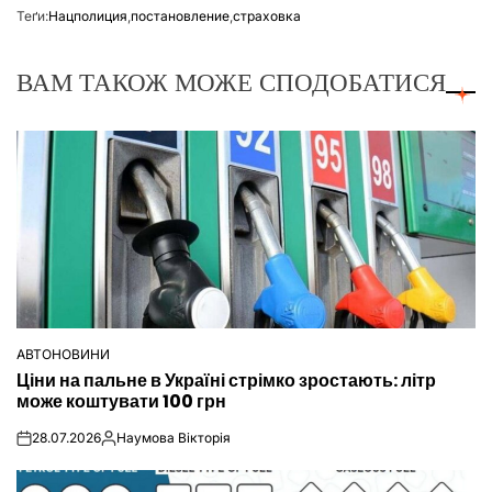
Теґи:
Нацполиция
,
постановление
,
страховка
ВАМ ТАКОЖ МОЖЕ СПОДОБАТИСЯ
АВТОНОВИНИ
ОПУБЛІКУВАТИ
Ціни на пальне в Україні стрімко зростають: літр
У
може коштувати 100 грн
28.07.2026
Наумова Вікторія
on
Опубліковано