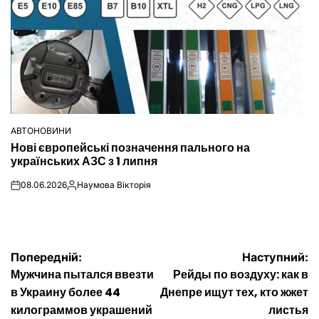
АВТОНОВИНИ
ОПУБЛІКУВАТИ
Нові європейські позначення пального на
У
українських АЗС з 1 липня
08.06.2026
Наумова Вікторія
on
Опубліковано
Навігація
Попередній:
Наступний:
Мужчина пытался ввезти
Рейды по воздуху: как в
записів
в Украину более 44
Днепре ищут тех, кто жжет
килограммов украшений
листья