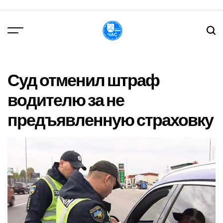
Перейти
до
вмісту
DPChas
Суд отменил штраф
водителю за не
предъявленную страховку