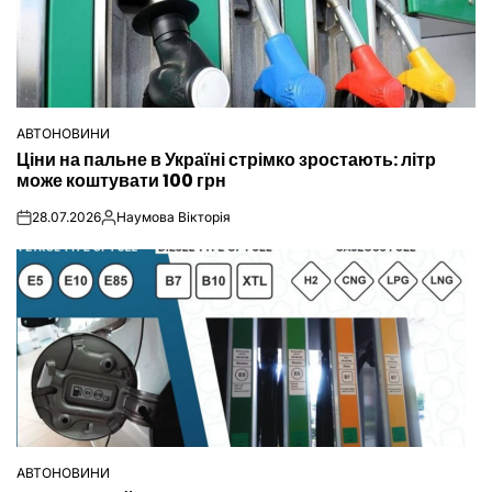
АВТОНОВИНИ
ОПУБЛІКУВАТИ
Ціни на пальне в Україні стрімко зростають: літр
У
може коштувати 100 грн
28.07.2026
Наумова Вікторія
on
Опубліковано
АВТОНОВИНИ
ОПУБЛІКУВАТИ