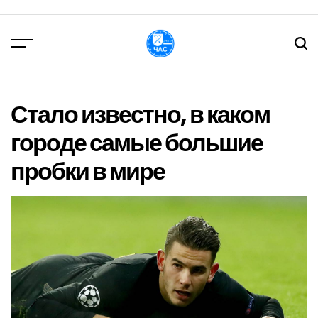
Перейти
до
вмісту
DPChas
Стало известно, в каком
городе самые большие
пробки в мире