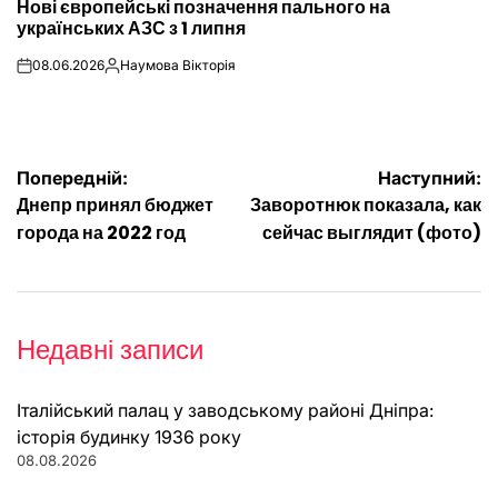
Нові європейські позначення пального на
У
українських АЗС з 1 липня
08.06.2026
Наумова Вікторія
on
Опубліковано
Навігація
Попередній:
Наступний:
Днепр принял бюджет
Заворотнюк показала, как
записів
города на 2022 год
сейчас выглядит (фото)
Недавні записи
Італійський палац у заводському районі Дніпра:
історія будинку 1936 року
08.08.2026