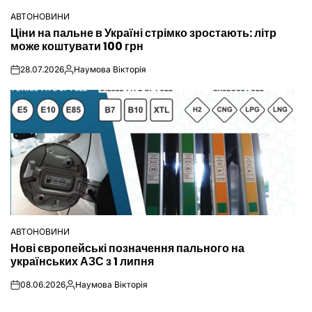
АВТОНОВИНИ
ОПУБЛІКУВАТИ
Ціни на пальне в Україні стрімко зростають: літр
У
може коштувати 100 грн
28.07.2026
Наумова Вікторія
on
Опубліковано
АВТОНОВИНИ
ОПУБЛІКУВАТИ
Нові європейські позначення пального на
У
українських АЗС з 1 липня
08.06.2026
Наумова Вікторія
on
Опубліковано