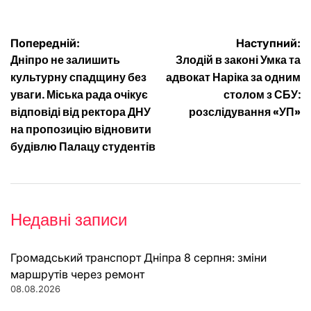
Навігація
Попередній:
Наступний:
Дніпро не залишить
Злодій в законі Умка та
записів
культурну спадщину без
адвокат Наріка за одним
уваги. Міська рада очікує
столом з СБУ:
відповіді від ректора ДНУ
розслідування «УП»
на пропозицію відновити
будівлю Палацу студентів
Недавні записи
Громадський транспорт Дніпра 8 серпня: зміни
маршрутів через ремонт
08.08.2026