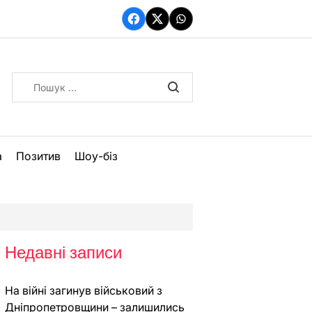
Facebook
Twitter
WhatsApp
Пошук:
а
Позитив
Шоу-біз
Недавні записи
На війні загинув військовий з
Дніпропетровщини – залишились