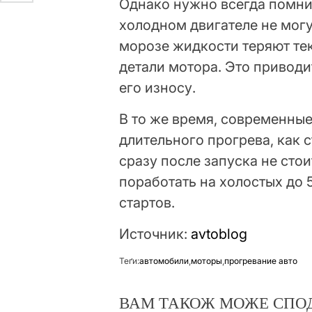
Однако нужно всегда помни
холодном двигателе не могу
морозе жидкости теряют те
детали мотора. Это приводи
его износу.
В то же время, современные
длительного прогрева, как 
сразу после запуска не стои
поработать на холостых до 
стартов.
Источник:
avtoblog
Теґи:
автомобили
,
моторы
,
прогревание авто
ВАМ ТАКОЖ МОЖЕ СПО