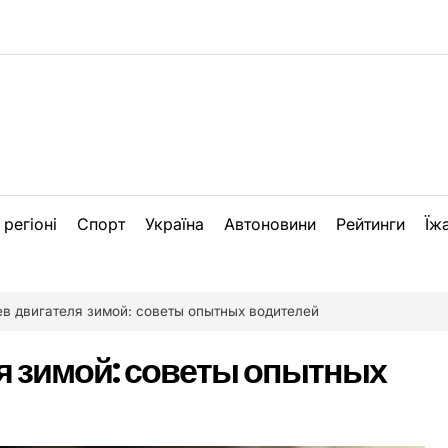
 регіоні
Спорт
Україна
Автоновини
Рейтинги
Їж
в двигателя зимой: советы опытных водителей
я зимой: советы опытных