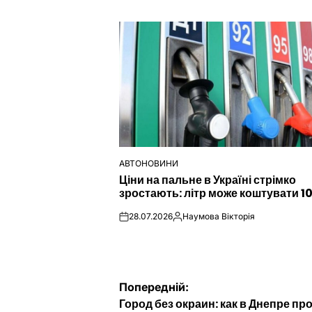
АВТОНОВИНИ
ОПУБЛІКУВАТИ
Ціни на пальне в Україні стрімко
У
зростають: літр може коштувати 1
28.07.2026
Наумова Вікторія
on
Опубліковано
Навігація
Попередній:
Город без окраин: как в Днепре пр