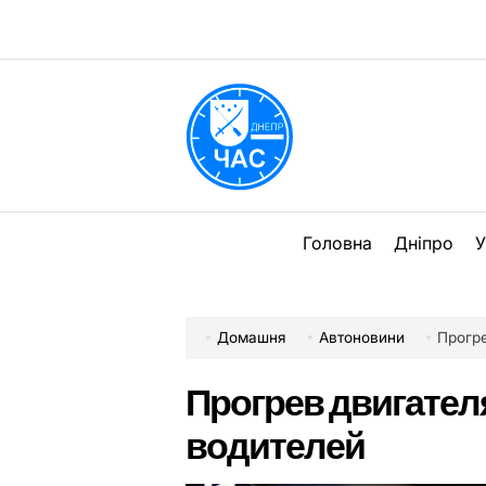
Перейти
до
вмісту
DPChas
Головна
Дніпро
У
Домашня
Автоновини
Прогре
Прогрев двигател
водителей