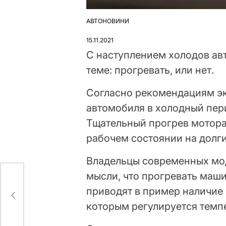
АВТОНОВИНИ
ОПУБЛІКУВАТИ
У
15.11.2021
С наступлением холодов ав
теме: прогревать, или нет.
Согласно рекомендациям эк
автомобиля в холодный пери
Тщательный прогрев мотора
рабочем состоянии на долги
Владельцы современных мо
мысли, что прогревать маши
приводят в пример наличие
х
которым регулируется темп