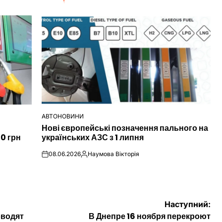
АВТОНОВИНИ
ОПУБЛІКУВАТИ
Нові європейські позначення пального на
У
00 грн
українських АЗС з 1 липня
08.06.2026
Наумова Вікторія
on
Опубліковано
Наступний:
оводят
В Днепре 16 ноября перекроют