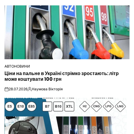
АВТОНОВИНИ
ОПУБЛІКУВАТИ
Ціни на пальне в Україні стрімко зростають: літр
У
може коштувати 100 грн
28.07.2026
Наумова Вікторія
on
Опубліковано