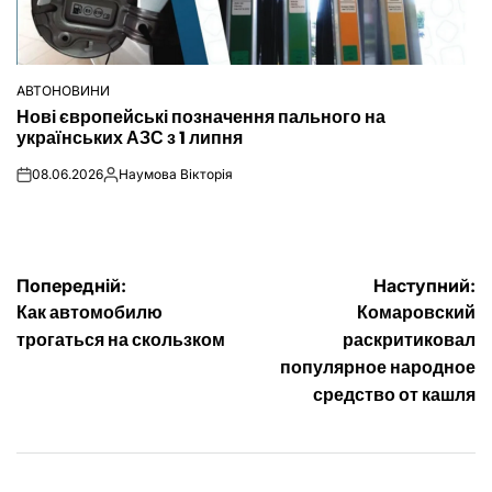
АВТОНОВИНИ
ОПУБЛІКУВАТИ
Нові європейські позначення пального на
У
українських АЗС з 1 липня
08.06.2026
Наумова Вікторія
on
Опубліковано
Навігація
Попередній:
Наступний:
Как автомобилю
Комаровский
записів
трогаться на скользком
раскритиковал
популярное народное
средство от кашля