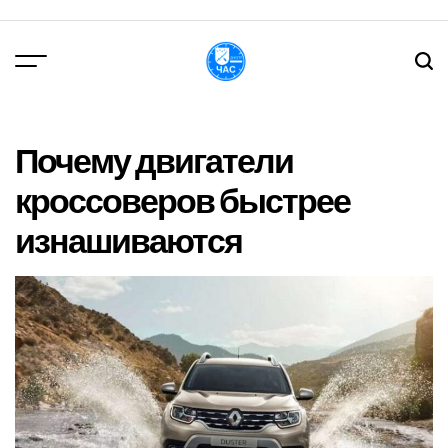
Перейти
до
вмісту
DPChas
Почему двигатели
кроссоверов быстрее
изнашиваются