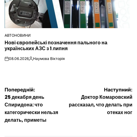
АВТОНОВИНИ
ОПУБЛІКУВАТИ
Нові європейські позначення пального на
У
українських АЗС з 1 липня
08.06.2026
Наумова Вікторія
on
Опубліковано
Навігація
Попередній:
Наступний:
25 декабря день
Доктор Комаровский
записів
Спиридона: что
рассказал, что делать при
категорически нельзя
отеках ног
делать, приметы