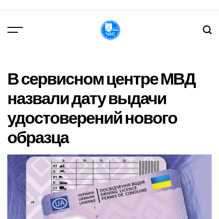
Перейти
до
вмісту
DPChas
В сервисном центре МВД
назвали дату выдачи
удостоверений нового
образца