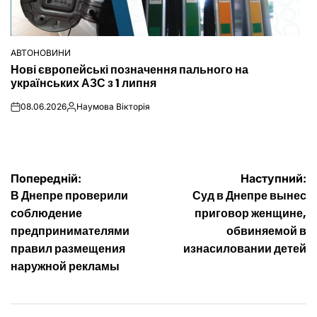
АВТОНОВИНИ
ОПУБЛІКУВАТИ
Нові європейські позначення пального на
У
українських АЗС з 1 липня
08.06.2026
Наумова Вікторія
on
Опубліковано
Навігація
Попередній:
Наступний:
В Днепре проверили
Суд в Днепре вынес
записів
соблюдение
приговор женщине,
предпринимателями
обвиняемой в
правил размещения
изнасиловании детей
наружной рекламы