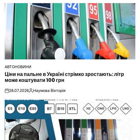
АВТОНОВИНИ
ОПУБЛІКУВАТИ
Ціни на пальне в Україні стрімко зростають: літр
У
може коштувати 100 грн
28.07.2026
Наумова Вікторія
on
Опубліковано