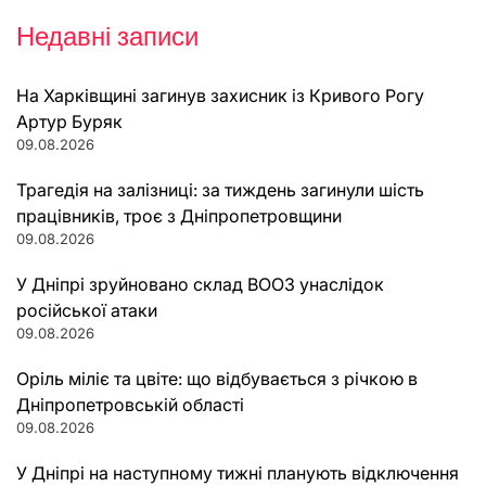
Недавні записи
На Харківщині загинув захисник із Кривого Рогу
Артур Буряк
09.08.2026
Трагедія на залізниці: за тиждень загинули шість
працівників, троє з Дніпропетровщини
09.08.2026
У Дніпрі зруйновано склад ВООЗ унаслідок
російської атаки
09.08.2026
Оріль міліє та цвіте: що відбувається з річкою в
Дніпропетровській області
09.08.2026
У Дніпрі на наступному тижні планують відключення