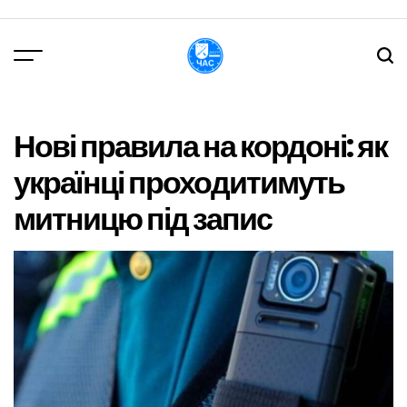
Перейти
до
вмісту
DPChas
Нові правила на кордоні: як
українці проходитимуть
митницю під запис