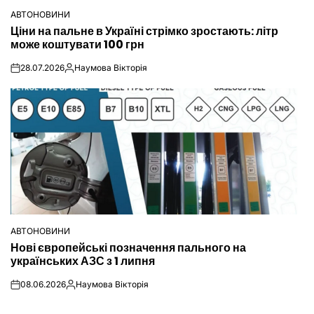
АВТОНОВИНИ
ОПУБЛІКУВАТИ
Ціни на пальне в Україні стрімко зростають: літр
У
може коштувати 100 грн
28.07.2026
Наумова Вікторія
on
Опубліковано
АВТОНОВИНИ
ОПУБЛІКУВАТИ
Нові європейські позначення пального на
У
українських АЗС з 1 липня
08.06.2026
Наумова Вікторія
on
Опубліковано