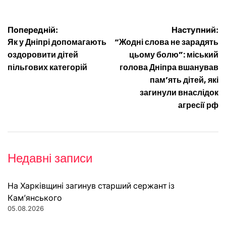
Навігація
Попередній:
Наступний:
Як у Дніпрі допомагають
“Жодні слова не зарадять
записів
оздоровити дітей
цьому болю”: міський
пільгових категорій
голова Дніпра вшанував
пам’ять дітей, які
загинули внаслідок
агресії рф
Недавні записи
На Харківщині загинув старший сержант із
Кам’янського
05.08.2026