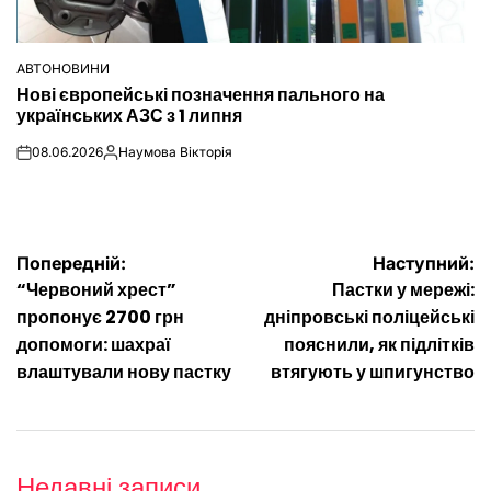
АВТОНОВИНИ
ОПУБЛІКУВАТИ
Нові європейські позначення пального на
У
українських АЗС з 1 липня
08.06.2026
Наумова Вікторія
on
Опубліковано
Навігація
Попередній:
Наступний:
“Червоний хрест”
Пастки у мережі:
записів
пропонує 2700 грн
дніпровські поліцейські
допомоги: шахраї
пояснили, як підлітків
влаштували нову пастку
втягують у шпигунство
Недавні записи