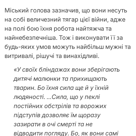
Міський голова зазначив, що вони несуть
на собі величезний тягар цієї війни, адже
на полі бою їхня робота найтяжча та
найнебезпечніша. Тож і виконувати її за
будь-яких умов можуть найбільш мужні та
витривалі, рішучі та винахідливі.
«У своїх бліндажах вони зберігають
дитячі малюнки та прихищають
тварин. Бо їхня сила ще й у їхній
людяності. …Сила, що у пеклі
постійних обстрілів та ворожих
підступів дозволяє їм щоразу
зазирати в очі смерті та не
відводити погляду. Бо, як вони самі