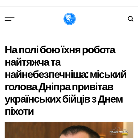
Перейти
до
вмісту
DPChas
На полі бою їхня робота
найтяжча та
найнебезпечніша: міський
голова Дніпра привітав
українських бійців з Днем
піхоти