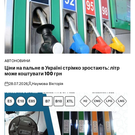
АВТОНОВИНИ
ОПУБЛІКУВАТИ
Ціни на пальне в Україні стрімко зростають: літр
У
може коштувати 100 грн
28.07.2026
Наумова Вікторія
on
Опубліковано