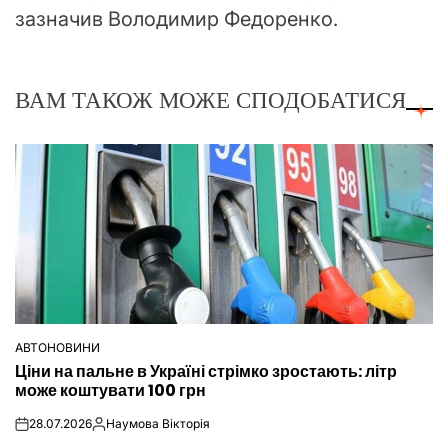
зазначив Володимир Федоренко.
ВАМ ТАКОЖ МОЖЕ СПОДОБАТИСЯ
АВТОНОВИНИ
ОПУБЛІКУВАТИ
Ціни на пальне в Україні стрімко зростають: літр
У
може коштувати 100 грн
28.07.2026
Наумова Вікторія
on
Опубліковано