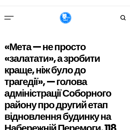
Перейти
до
вмісту
DPChas
«Мета — не просто
«залатати», а зробити
краще, ніж було до
трагедії», — голова
адміністрації Соборного
району про другий етап
відновлення будинку на
Набережній Перемоги, 118