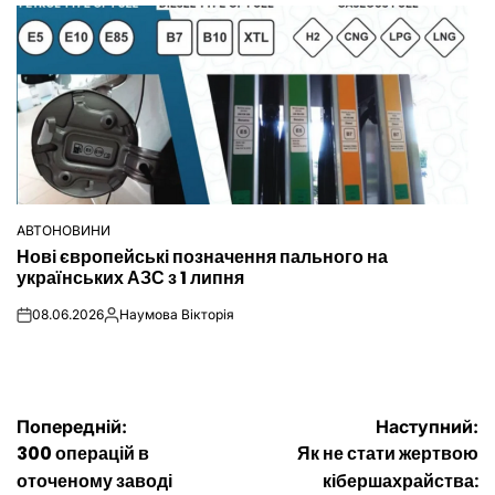
АВТОНОВИНИ
ОПУБЛІКУВАТИ
Нові європейські позначення пального на
У
українських АЗС з 1 липня
08.06.2026
Наумова Вікторія
on
Опубліковано
Навігація
Попередній:
Наступний:
300 операцій в
Як не стати жертвою
записів
оточеному заводі
кібершахрайства: