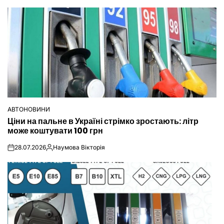
АВТОНОВИНИ
ОПУБЛІКУВАТИ
Ціни на пальне в Україні стрімко зростають: літр
У
може коштувати 100 грн
28.07.2026
Наумова Вікторія
on
Опубліковано