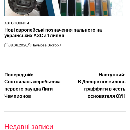
АВТОНОВИНИ
ОПУБЛІКУВАТИ
Нові європейські позначення пального на
У
українських АЗС з 1 липня
08.06.2026
Наумова Вікторія
on
Опубліковано
Навігація
Попередній:
Наступний:
Состоялась жеребьевка
В Днепре появилось
записів
первого раунда Лиги
граффити в честь
Чемпионов
основателя ОУН
Недавні записи