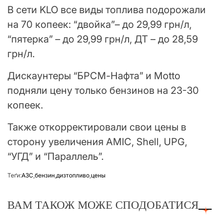
В сети KLO все виды топлива подорожали
на 70 копеек: “двойка”– до 29,99 грн/л,
“пятерка” – до 29,99 грн/л, ДТ – до 28,59
грн/л.
Дискаунтеры “БРСМ-Нафта” и Motto
подняли цену только бензинов на 23-30
копеек.
Также откорректировали свои цены в
сторону увеличения AMIC, Shell, UPG,
“УГД” и “Параллель”.
Теґи:
АЗС
,
бензин
,
дизтопливо
,
цены
ВАМ ТАКОЖ МОЖЕ СПОДОБАТИСЯ