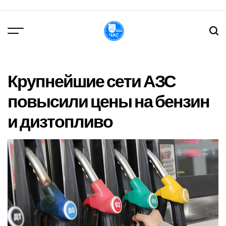
Перейти
до
вмісту
DPChas
Крупнейшие сети АЗС
повысили цены на бензин
и дизтопливо