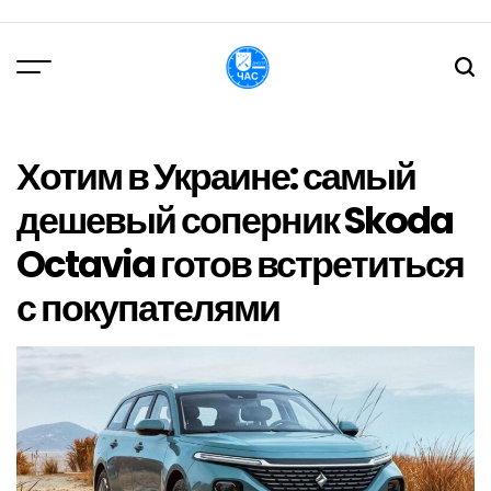
Перейти
до
вмісту
DPChas
Хотим в Украине: самый
дешевый соперник Skoda
Octavia готов встретиться
с покупателями