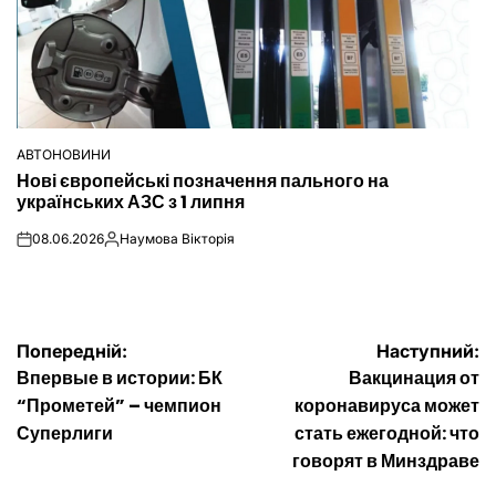
АВТОНОВИНИ
ОПУБЛІКУВАТИ
Нові європейські позначення пального на
У
українських АЗС з 1 липня
08.06.2026
Наумова Вікторія
on
Опубліковано
Навігація
Попередній:
Наступний:
Впервые в истории: БК
Вакцинация от
записів
“Прометей” – чемпион
коронавируса может
Суперлиги
стать ежегодной: что
говорят в Минздраве