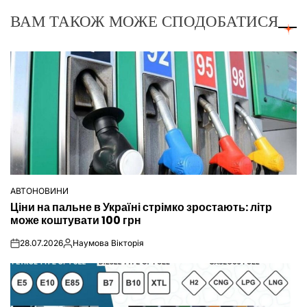
ВАМ ТАКОЖ МОЖЕ СПОДОБАТИСЯ
АВТОНОВИНИ
ОПУБЛІКУВАТИ
Ціни на пальне в Україні стрімко зростають: літр
У
може коштувати 100 грн
28.07.2026
Наумова Вікторія
on
Опубліковано