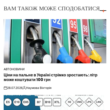
ВАМ ТАКОЖ МОЖЕ СПОДОБАТИСЯ
АВТОНОВИНИ
ОПУБЛІКУВАТИ
Ціни на пальне в Україні стрімко зростають: літр
У
може коштувати 100 грн
28.07.2026
Наумова Вікторія
on
Опубліковано