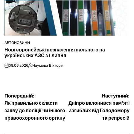
АВТОНОВИНИ
ОПУБЛІКУВАТИ
Нові європейські позначення пального на
У
українських АЗС з 1 липня
08.06.2026
Наумова Вікторія
on
Опубліковано
Навігація
Попередній:
Наступний:
Як правильно скласти
Дніпро вклонився пам’яті
записів
заяву до поліції чи іншого
загиблих від Голодомору
правоохоронного органу
та репресій