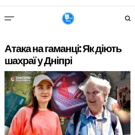
Перейти
до
вмісту
DPChas
Атака на гаманці: Як діють
шахраї у Дніпрі