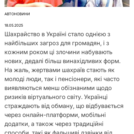
АВТОНОВИНИ
ОПУБЛІКУВАТИ
У
18.05.2025
Шахрайство в Україні стало однією з
найбільших загроз для громадян, і з
кожним роком ці злочини набувають
нових, дедалі більш винахідливих форм.
На жаль, жертвами шахраїв стають як
молоді люди, так і пенсіонери, які часто
виявляються менш обізнаними щодо
ризиків віртуального світу. Українці
страждають від обману, що відбувається
через онлайн-платформи, мобільні
додатки, а також через традиційні
способи, такі як фальшиві дзвінки від