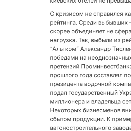
киевских отелей не превыш
С кризисом не справился к
рейтинга. Среди выбывших 
скорее объединяет не сфера
нагрузка. Так, выбыли из р
“Альтком” Александр Тислен
победами на неоднозначных
претензий Проминвестбанка
прошлого года составлял по
президента водочной компа
подал государственный Укрэ
миллионера и владельца се
Некоторых бизнесменов вниз
сбытом продукции. К приме
вагоностроительного завод