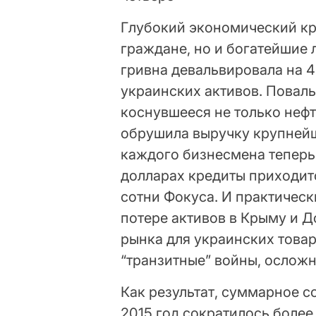
Глубокий экономический кр
граждане, но и богатейшие 
гривна девальвировала на 4
украинских активов. Повал
коснувшееся не только нефт
обрушила выручку крупнейш
каждого бизнесмена теперь
долларах кредиты приходит
сотни Фокуса. И практическ
потере активов в Крыму и Д
рынка для украинских това
“транзитные” войны, ослож
Как результат, суммарное с
2015 год сократилось более