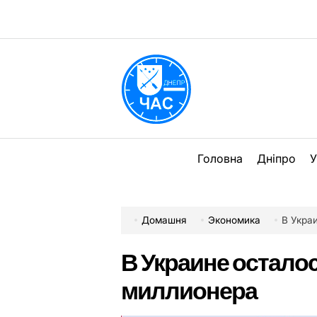
Перейти
до
вмісту
DPChas
Головна
Дніпро
У
Домашня
Экономика
В Укра
В Украине остало
миллионера