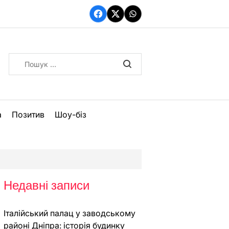
Facebook
Twitter
WhatsApp
Пошук:
а
Позитив
Шоу-біз
Недавні записи
Італійський палац у заводському
районі Дніпра: історія будинку