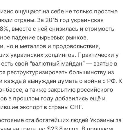
изис ощущают на себе не только простые
люди страны. За 2015 год украинская
8%, вместе с ней снизилась и стоимость
ьное падение сырьевых рынков,
и, но и металлов и продовольствия,
их украинских холдингов. Практически у
 есть свой “валютный майдан” — взятые в
ся реструктуризировать большинству из
и каждый вынужден думать о войне с РФ. К
онбассе, а также закрытию российского
ров в прошлом году добавились ещё и
нившие экспорт в страны СНГ.
остояние ста богатейших людей Украины за
 чем на треть, до $23,8 млрд. В прошлом