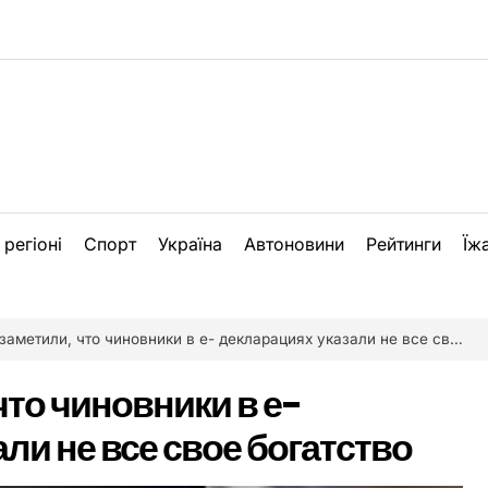
 регіоні
Спорт
Україна
Автоновини
Рейтинги
Їж
метили, что чиновники в е- декларациях указали не все свое богатство
то чиновники в е-
ли не все свое богатство