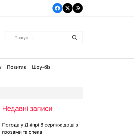
Facebook
Twitter
WhatsApp
Пошук:
а
Позитив
Шоу-біз
Недавні записи
Погода у Дніпрі 8 серпня: дощі з
грозами та спека