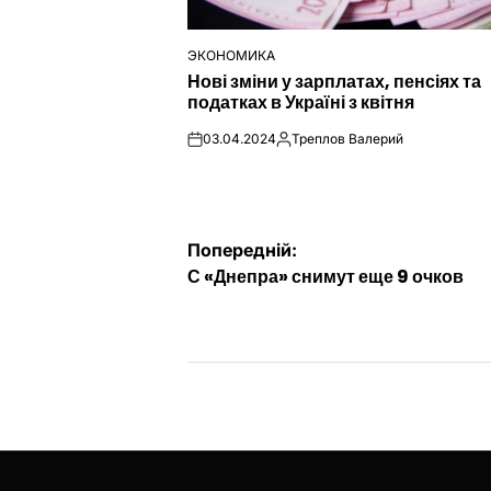
ЭКОНОМИКА
ОПУБЛІКУВАТИ
Нові зміни у зарплатах, пенсіях та
У
податках в Україні з квітня
03.04.2024
Треплов Валерий
on
Опубліковано
Навігація
Попередній:
С «Днепра» снимут еще 9 очков
записів