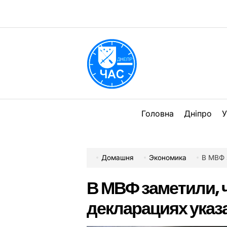
Перейти
до
вмісту
DPChas
Головна
Дніпро
У
Домашня
Экономика
В МВФ за
В МВФ заметили, ч
декларациях указа