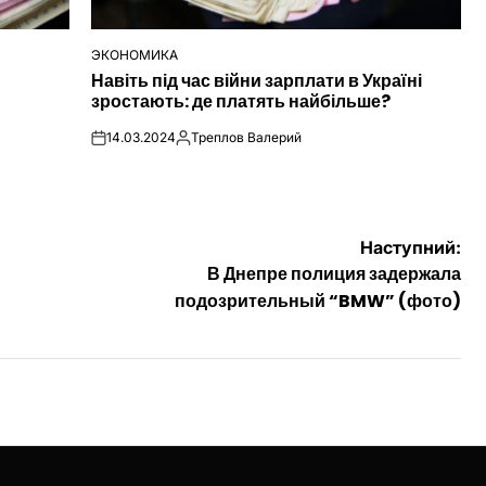
ЭКОНОМИКА
ОПУБЛІКУВАТИ
Навіть під час війни зарплати в Україні
У
зростають: де платять найбільше?
14.03.2024
Треплов Валерий
on
Опубліковано
Наступний:
В Днепре полиция задержала
подозрительный “BMW” (фото)