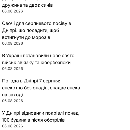
дружина та двоє синів
06.08.2026
Овочі для серпневого посіву в
Дніпрі: що посадити, щоб
встигнути до морозів
06.08.2026
В Україні встановили нове свято
військ зв’язку та кібербезпеки
06.08.2026
Погода в Дніпрі 7 серпня:
спекотно без опадів, спадає спека
на заході
06.08.2026
У Дніпрі відновили покрівлі понад
100 будинків після обстрілів
06.08.2026