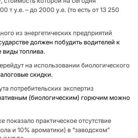
, стоимость которой на сегодня
 т у.е. – до 2000 у.е. (то есть от 13 250
ного из энергетических предприятий
осударстве должен побудить водителей к
е виды топлива
.
перейдут на использовании биологического
алоговые скидки
.
ута потребительских экспертиз
рнативным (биологическим) горючим можно
е показало практическое отсутствие
ола и 10% ароматики) в “заводском”