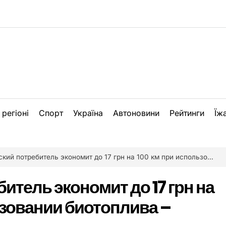
 регіоні
Спорт
Україна
Автоновини
Рейтинги
Їж
 потребитель экономит до 17 грн на 100 км при использовании биотоплива – исследование
итель экономит до 17 грн на
ьзовании биотоплива –