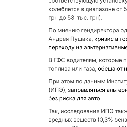
соответствующую установку
колеблется в диапазоне от 500
грн до 53 тыс. грн).
По мнению гендиректора од
Андрея Пушака,
кризис в г
переходу на альтернативны
В ГФС водителям, которые 
топлива или газа,
обещают н
При этом по данным Инстит
(ИПЭ),
заправляться альте
без риска для авто
.
Так, исследования ИПЭ такж
вредных веществ (0,3% бенз