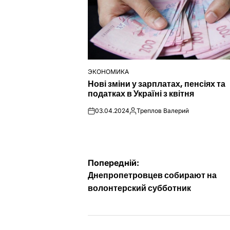
ЭКОНОМИКА
ОПУБЛІКУВАТИ
Нові зміни у зарплатах, пенсіях та
У
податках в Україні з квітня
03.04.2024
Треплов Валерий
on
Опубліковано
Навігація
Попередній:
Днепропетровцев собирают на
записів
волонтерский субботник