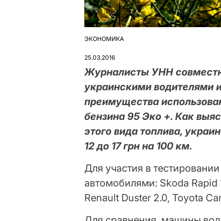
ЭКОНОМИКА
ОПУБЛІКУВАТИ
У
25.03.2016
Журналисты УНН совместн
украинскими водителями 
преимущества использован
бензина 95 Эко +. Как выя
этого вида топлива, украи
12 до 17 грн на 100 км.
Для участия в тестировании
автомобилями: Skoda Rapid 1.2
Renault Duster 2.0, Toyota Ca
Для сравнения, машины вод