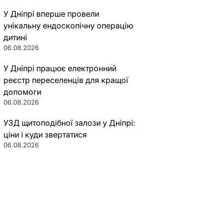
У Дніпрі вперше провели
унікальну ендоскопічну операцію
дитині
06.08.2026
У Дніпрі працює електронний
реєстр переселенців для кращої
допомоги
06.08.2026
УЗД щитоподібної залози у Дніпрі:
ціни і куди звертатися
06.08.2026