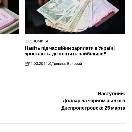
ЭКОНОМИКА
ОПУБЛІКУВАТИ
Навіть під час війни зарплати в Україні
У
зростають: де платять найбільше?
14.03.2024
Треплов Валерий
on
Опубліковано
Наступний:
Доллар на черном рынке в
Днепропетровске 25 марта