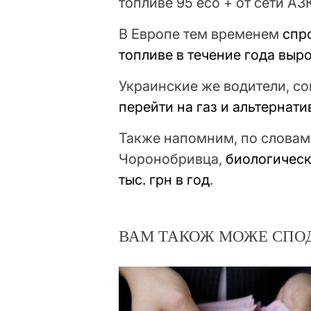
топливе 95 есо + от сети АЗ
В Европе тем временем
спр
топливе в течение года выр
Украинские же водители, с
перейти на газ и альтернат
Также напомним, по словам
Чоронобривца,
биологическ
тыс. грн в год
.
ВАМ ТАКОЖ МОЖЕ СПО