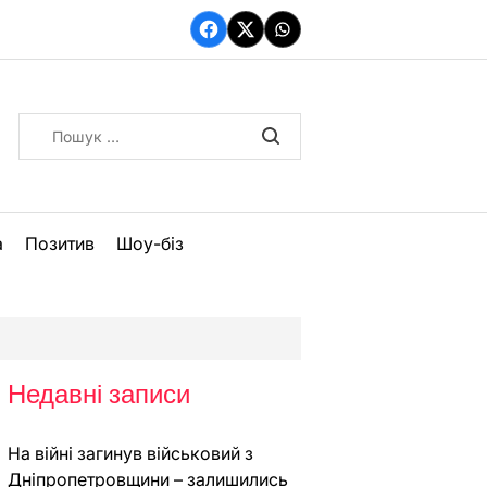
Facebook
Twitter
WhatsApp
Пошук:
а
Позитив
Шоу-біз
Недавні записи
На війні загинув військовий з
Дніпропетровщини – залишились