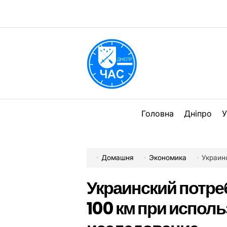
Перейти
до
вмісту
DPChas
Головна
Дніпро
У
Домашня
Экономика
Украинский
Украинский потреб
100 км при испол