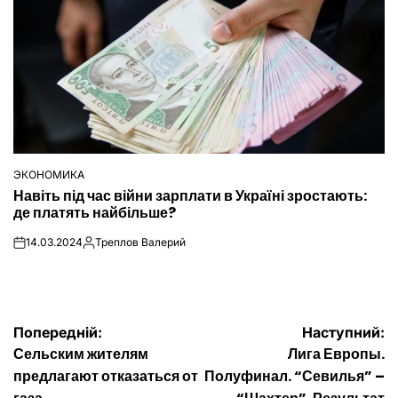
ЭКОНОМИКА
ОПУБЛІКУВАТИ
Навіть під час війни зарплати в Україні зростають:
У
де платять найбільше?
14.03.2024
Треплов Валерий
on
Опубліковано
Навігація
Попередній:
Наступний:
Сельским жителям
Лига Европы.
записів
предлагают отказаться от
Полуфинал. “Севилья” –