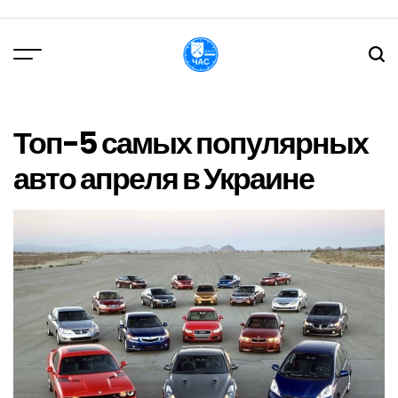
Перейти
до
вмісту
DPChas
Топ-5 самых популярных
авто апреля в Украине