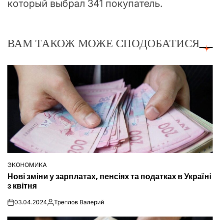
который выбрал 341 покупатель.
ВАМ ТАКОЖ МОЖЕ СПОДОБАТИСЯ
ЭКОНОМИКА
ОПУБЛІКУВАТИ
Нові зміни у зарплатах, пенсіях та податках в Україні
У
з квітня
03.04.2024
Треплов Валерий
on
Опубліковано