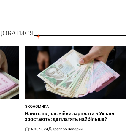
ДОБАТИСЯ
ЭКОНОМИКА
ОПУБЛІКУВАТИ
Навіть під час війни зарплати в Україні
У
зростають: де платять найбільше?
14.03.2024
Треплов Валерий
on
Опубліковано