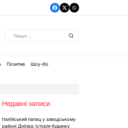
Facebook
Twitter
WhatsApp
Пошук:
а
Позитив
Шоу-біз
Недавні записи
Італійський палац у заводському
районі Дніпра: історія будинку