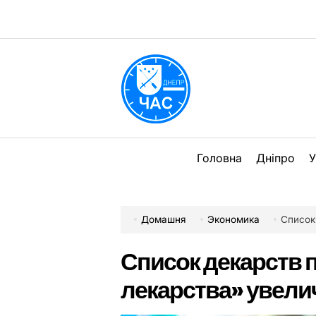
Перейти
до
вмісту
DPChas
Головна
Дніпро
У
Домашня
Экономика
Список 
Список декарств 
лекарства» увели