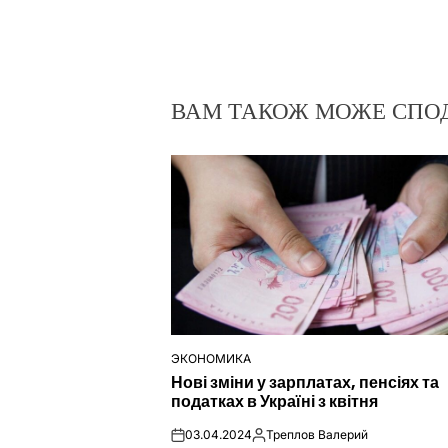
ВАМ ТАКОЖ МОЖЕ СПО
ЭКОНОМИКА
ОПУБЛІКУВАТИ
Нові зміни у зарплатах, пенсіях та
У
податках в Україні з квітня
03.04.2024
Треплов Валерий
on
Опубліковано