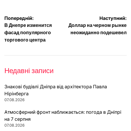
Навігація
Попередній:
Наступний:
В Днепре изменится
Доллар на черном рынке
записів
фасад популярного
неожиданно подешевел
торгового центра
Недавні записи
Знакові будівлі Дніпра від архітектора Павла
Нірінберга
07.08.2026
Атмосферний фронт наближається: погода в Дніпрі
на 7 серпня
07.08.2026