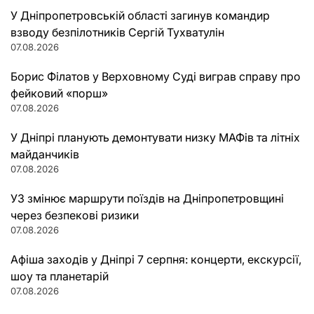
У Дніпропетровській області загинув командир
взводу безпілотників Сергій Тухватулін
07.08.2026
Борис Філатов у Верховному Суді виграв справу про
фейковий «порш»
07.08.2026
У Дніпрі планують демонтувати низку МАФів та літніх
майданчиків
07.08.2026
УЗ змінює маршрути поїздів на Дніпропетровщині
через безпекові ризики
07.08.2026
Афіша заходів у Дніпрі 7 серпня: концерти, екскурсії,
шоу та планетарій
07.08.2026