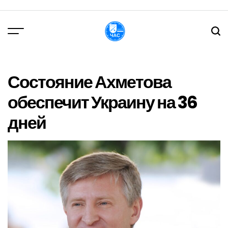
Перейти
до
вмісту
DPChas
Состояние Ахметова
обеспечит Украину на 36
дней