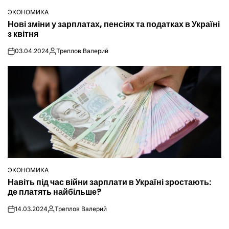
ЭКОНОМИКА
ОПУБЛІКУВАТИ
Нові зміни у зарплатах, пенсіях та податках в Україні
У
з квітня
03.04.2024
Треплов Валерий
on
Опубліковано
ЭКОНОМИКА
ОПУБЛІКУВАТИ
Навіть під час війни зарплати в Україні зростають:
У
де платять найбільше?
14.03.2024
Треплов Валерий
on
Опубліковано