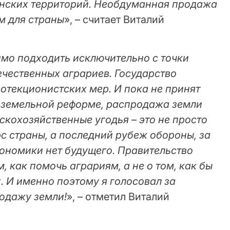
инских территорий. Необдуманная продажа
м для страны
», – считает Виталий
мо подходить исключительно с точки
ечественных аграриев. Государство
отекционистских мер. И пока не принят
 земельной реформе, распродажа земли
скохозяйственные угодья – это не просто
с страны, а последний рубеж обороны, за
ономики нет будущего. Правительство
, как помочь аграриям, а не о том, как бы
. И именно поэтому я голосовал за
одажу земли!
», – отметил Виталий