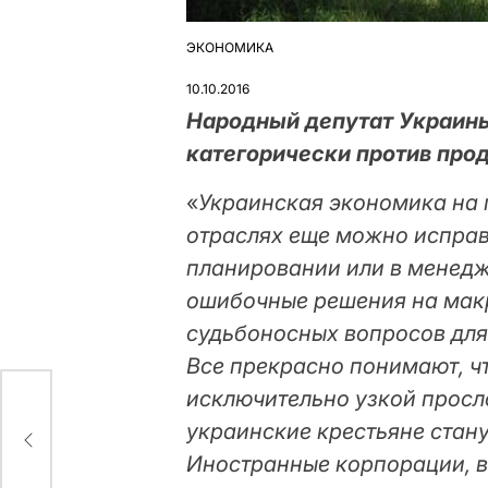
ЭКОНОМИКА
ОПУБЛІКУВАТИ
У
10.10.2016
Народный депутат Украины
категорически против про
«
Украинская экономика на г
отраслях еще можно исправ
планировании или в менедж
ошибочные решения на макр
судьбоносных вопросов для
Все прекрасно понимают, ч
исключительно узкой просло
л
украинские крестьяне стану
Иностранные корпорации, в