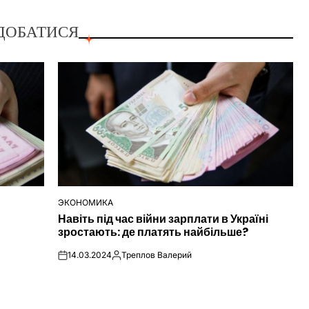
ДОБАТИСЯ
ЭКОНОМИКА
ОПУБЛІКУВАТИ
Навіть під час війни зарплати в Україні
У
зростають: де платять найбільше?
14.03.2024
Треплов Валерий
on
Опубліковано