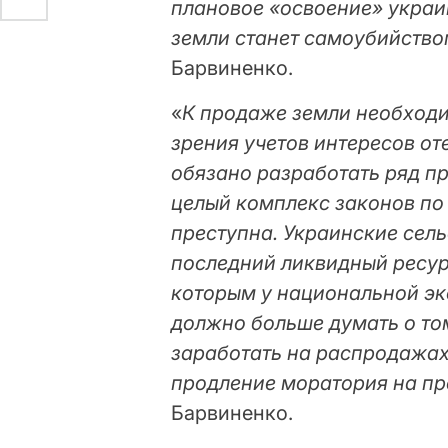
плановое «освоение» укра
земли станет самоубийство
Барвиненко.
«
К продаже земли необходи
зрения учетов интересов от
обязано разработать ряд пр
целый комплекс законов по
преступна. Украинские сель
последний ликвидный ресур
которым у национальной эк
должно больше думать о том
заработать на распродажах
продление моратория на пр
Барвиненко.