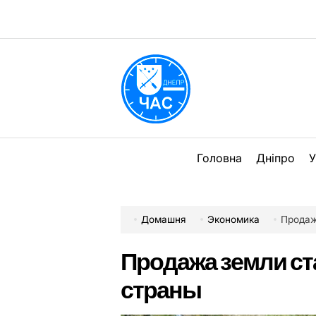
Перейти
до
вмісту
DPChas
Головна
Дніпро
У
Домашня
Экономика
Продаж
Продажа земли ст
страны