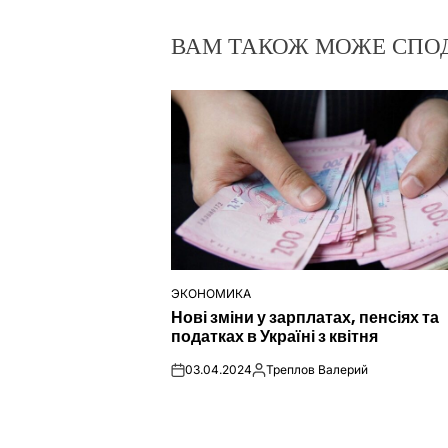
ВАМ ТАКОЖ МОЖЕ СПО
ЭКОНОМИКА
ОПУБЛІКУВАТИ
Нові зміни у зарплатах, пенсіях та
У
податках в Україні з квітня
03.04.2024
Треплов Валерий
on
Опубліковано