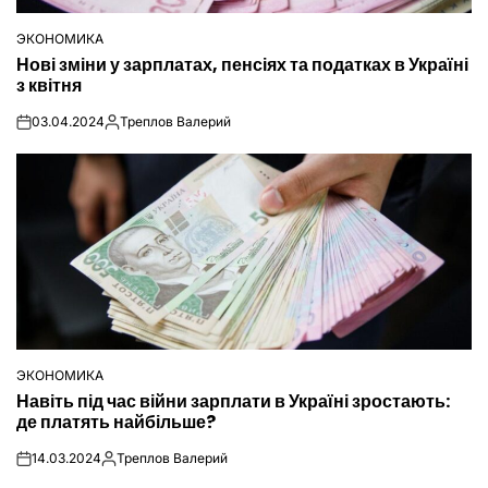
ЭКОНОМИКА
ОПУБЛІКУВАТИ
Нові зміни у зарплатах, пенсіях та податках в Україні
У
з квітня
03.04.2024
Треплов Валерий
on
Опубліковано
ЭКОНОМИКА
ОПУБЛІКУВАТИ
Навіть під час війни зарплати в Україні зростають:
У
де платять найбільше?
14.03.2024
Треплов Валерий
on
Опубліковано