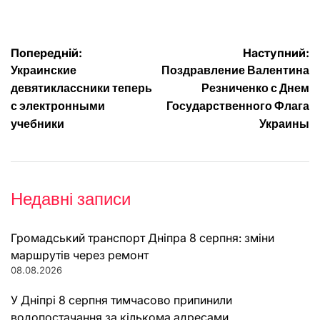
Навігація
Попередній:
Наступний:
Украинские
Поздравление Валентина
записів
девятиклассники теперь
Резниченко с Днем
с электронными
Государственного Флага
учебники
Украины
Недавні записи
Громадський транспорт Дніпра 8 серпня: зміни
маршрутів через ремонт
08.08.2026
У Дніпрі 8 серпня тимчасово припинили
водопостачання за кількома адресами