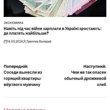
ЭКОНОМИКА
ОПУБЛІКУВАТИ
Навіть під час війни зарплати в Україні зростають:
У
де платять найбільше?
14.03.2024
Треплов Валерий
on
Опубліковано
Навігація
Попередній:
Наступний:
Соседи вынесли из
Чем же так опасен
записів
горящей квартиры
обычный дрожжевой
мёртвого мужчину
хлеб