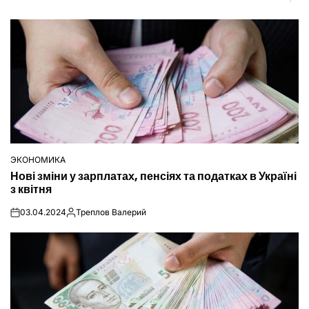
ЭКОНОМИКА
ОПУБЛІКУВАТИ
Нові зміни у зарплатах, пенсіях та податках в Україні
У
з квітня
03.04.2024
Треплов Валерий
on
Опубліковано