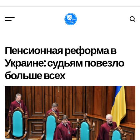
Перейти
до
вмісту
DPChas
Пенсионная реформа в
Украине: судьям повезло
больше всех