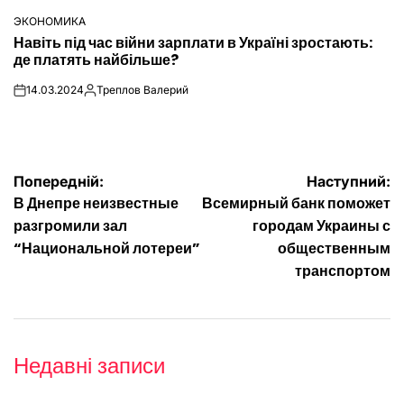
ЭКОНОМИКА
ОПУБЛІКУВАТИ
Навіть під час війни зарплати в Україні зростають:
У
де платять найбільше?
14.03.2024
Треплов Валерий
on
Опубліковано
Навігація
Попередній:
Наступний:
В Днепре неизвестные
Всемирный банк поможет
записів
разгромили зал
городам Украины с
“Национальной лотереи”
общественным
транспортом
Недавні записи