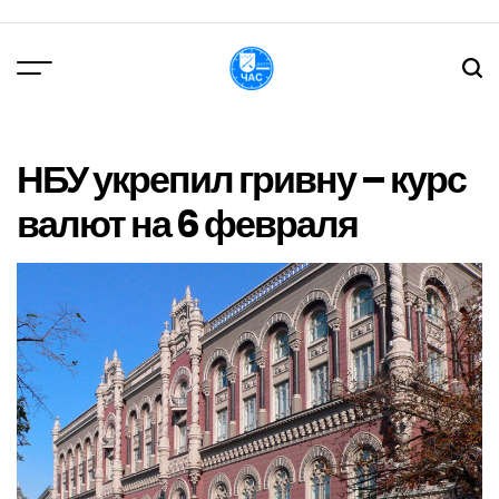
Перейти
до
вмісту
DPChas
НБУ укрепил гривну – курс
валют на 6 февраля