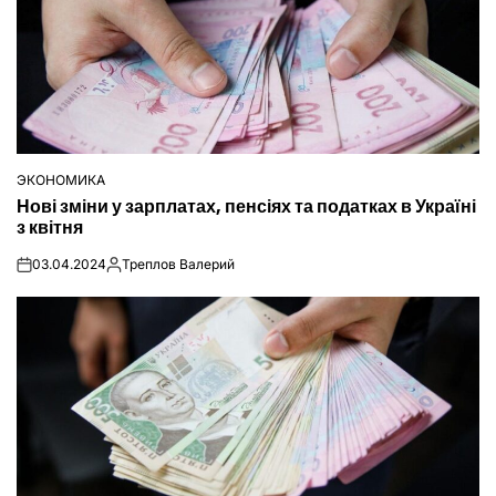
ЭКОНОМИКА
ОПУБЛІКУВАТИ
Нові зміни у зарплатах, пенсіях та податках в Україні
У
з квітня
03.04.2024
Треплов Валерий
on
Опубліковано