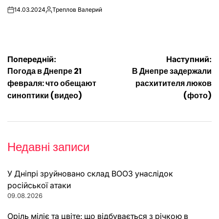
14.03.2024
Треплов Валерий
on
Опубліковано
Навігація
Попередній:
Наступний:
Погода в Днепре 21
В Днепре задержали
записів
февраля: что обещают
расхитителя люков
синоптики (видео)
(фото)
Недавні записи
У Дніпрі зруйновано склад ВООЗ унаслідок
російської атаки
09.08.2026
Оріль міліє та цвіте: що відбувається з річкою в