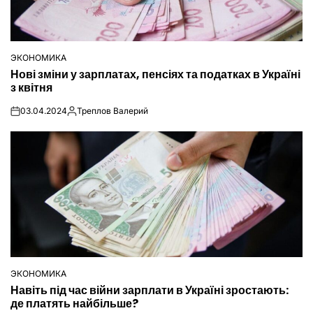
ЭКОНОМИКА
ОПУБЛІКУВАТИ
Нові зміни у зарплатах, пенсіях та податках в Україні
У
з квітня
03.04.2024
Треплов Валерий
on
Опубліковано
ЭКОНОМИКА
ОПУБЛІКУВАТИ
Навіть під час війни зарплати в Україні зростають:
У
де платять найбільше?