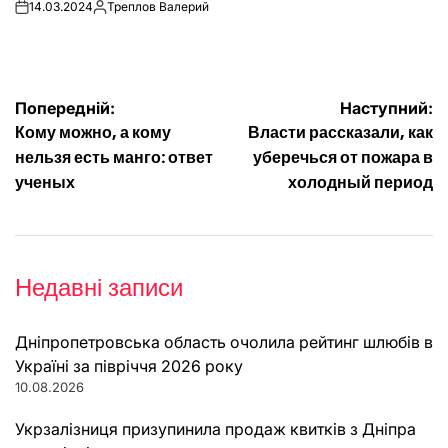
14.03.2024
Треплов Валерий
on
Опубліковано
Навігація
Попередній:
Наступний:
Кому можно, а кому
Власти рассказали, как
записів
нельзя есть манго: ответ
уберечься от пожара в
ученых
холодный период
Недавні записи
Дніпропетровська область очолила рейтинг шлюбів в
Україні за півріччя 2026 року
10.08.2026
Укрзалізниця призупинила продаж квитків з Дніпра