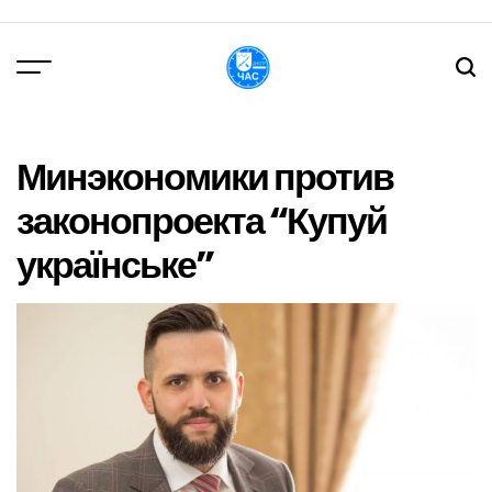
Перейти
до
вмісту
DPChas
Минэкономики против
законопроекта “Купуй
українське”