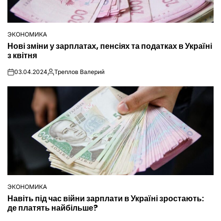
ЭКОНОМИКА
ОПУБЛІКУВАТИ
Нові зміни у зарплатах, пенсіях та податках в Україні
У
з квітня
03.04.2024
Треплов Валерий
on
Опубліковано
ЭКОНОМИКА
ОПУБЛІКУВАТИ
Навіть під час війни зарплати в Україні зростають:
У
де платять найбільше?