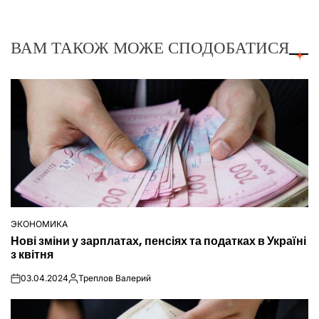
ВАМ ТАКОЖ МОЖЕ СПОДОБАТИСЯ
ЭКОНОМИКА
ОПУБЛІКУВАТИ
Нові зміни у зарплатах, пенсіях та податках в Україні
У
з квітня
03.04.2024
Треплов Валерий
on
Опубліковано