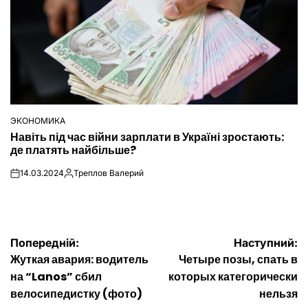
ЭКОНОМИКА
ОПУБЛІКУВАТИ
Навіть під час війни зарплати в Україні зростають:
У
де платять найбільше?
14.03.2024
Треплов Валерий
on
Опубліковано
Навігація
Попередній:
Наступний:
Жуткая авария: водитель
Четыре позы, спать в
записів
на “Lanos” сбил
которых категорически
велосипедистку (фото)
нельзя